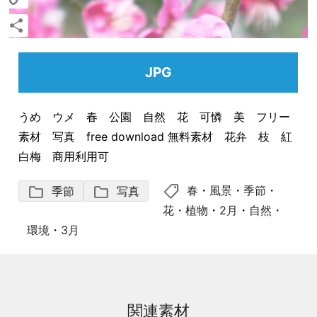
Copy
Link
共
有
JPG
うめ ウメ 春 公園 自然 花 可憐 美 フリー
素材 写真 free download 無料素材 花弁 枝 紅
白梅 商用利用可
shoppingmode
folder
folder
春
・
風景
・
季節
・
季節
写真
花・植物
・
2月
・
自然・
環境
・
3月
関連素材