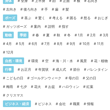
身体
#
全身
#
上半身
#
顔
#
正面
#
横
#
右向き
#
左向き
#
後ろ向き
#
手
#
歯
#
髪
ポーズ
#
喜ぶ
#
驚く
#
考える
#
困る
#
怒る
#
おじぎ
#
ガッツポーズ
#
案内
#
説明
#
指す
動物
季節
#
春
#
夏
#
秋
#
冬
#
1月
#
2月
#
3月
#
4月
#
5月
#
6月
#
7月
#
8月
#
9月
#
10月
#
11月
#
12月
自然・環境
#
環境
#
空
#
海・川・水
#
風景
#
花・植物
行事
#
お正月
#
年賀状
#
成人式
#
節分
#
バレンタイン
#
こどもの日
#
ゴールデンウィーク
#
母の日
#
父の日
#
梅雨
#
七夕
#
花火
#
お盆
#
ハロウィン
#
紅葉
#
クリスマス
ビジネス・経済
#
ビジネス
#
会社
#
職業
#
情報