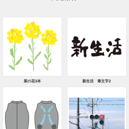
菜の花3本
新生活 筆文字2