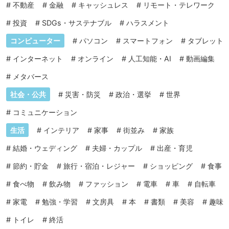
#
不動産
#
金融
#
キャッシュレス
#
リモート・テレワーク
#
投資
#
SDGs・サステナブル
#
ハラスメント
コンピューター
#
パソコン
#
スマートフォン
#
タブレット
#
インターネット
#
オンライン
#
人工知能・AI
#
動画編集
#
メタバース
社会・公共
#
災害・防災
#
政治・選挙
#
世界
#
コミュニケーション
生活
#
インテリア
#
家事
#
街並み
#
家族
#
結婚・ウェディング
#
夫婦・カップル
#
出産・育児
#
節約・貯金
#
旅行・宿泊・レジャー
#
ショッピング
#
食事
#
食べ物
#
飲み物
#
ファッション
#
電車
#
車
#
自転車
#
家電
#
勉強・学習
#
文房具
#
本
#
書類
#
美容
#
趣味
#
トイレ
#
終活