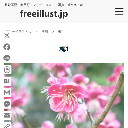
登録不要・商用可・フリーイラスト・写真・筆文字・AI
freeillust.jp
フリーイラスト.jp
>
季節
>
梅1
X
梅1
Facebook
Line
Threads
Hatena
Gmail
Messenger
Email