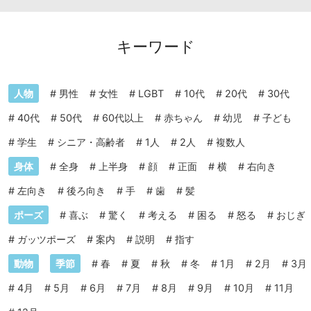
キーワード
人物
#
男性
#
女性
#
LGBT
#
10代
#
20代
#
30代
#
40代
#
50代
#
60代以上
#
赤ちゃん
#
幼児
#
子ども
#
学生
#
シニア・高齢者
#
1人
#
2人
#
複数人
身体
#
全身
#
上半身
#
顔
#
正面
#
横
#
右向き
#
左向き
#
後ろ向き
#
手
#
歯
#
髪
ポーズ
#
喜ぶ
#
驚く
#
考える
#
困る
#
怒る
#
おじぎ
#
ガッツポーズ
#
案内
#
説明
#
指す
動物
季節
#
春
#
夏
#
秋
#
冬
#
1月
#
2月
#
3月
#
4月
#
5月
#
6月
#
7月
#
8月
#
9月
#
10月
#
11月