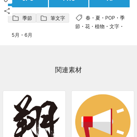
Copy
shoppingmode
folder
folder
春
・
夏
・
POP
・
季
季節
筆文字
Link
共
節
・
花・植物
・
文字
・
有
5月
・
6月
関連素材