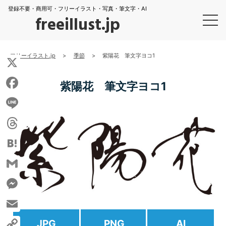
登録不要・商用可・フリーイラスト・写真・筆文字・AI
freeillust.jp
フリーイラスト.jp
>
季節
>
紫陽花 筆文字ヨコ1
X
紫陽花 筆文字ヨコ1
Facebook
Line
Threads
Hatena
Gmail
Messenger
Email
JPG
PNG
AI