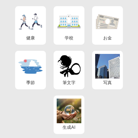
健康
学校
お金
季節
筆文字
写真
生成AI