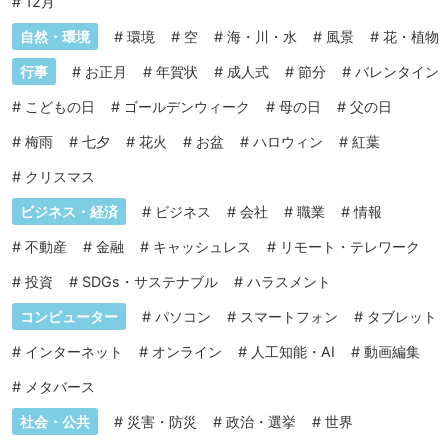
#
12月
自然・環境
#
環境
#
空
#
海・川・水
#
風景
#
花・植物
行事
#
お正月
#
年賀状
#
成人式
#
節分
#
バレンタイン
#
こどもの日
#
ゴールデンウィーク
#
母の日
#
父の日
#
梅雨
#
七夕
#
花火
#
お盆
#
ハロウィン
#
紅葉
#
クリスマス
ビジネス・経済
#
ビジネス
#
会社
#
職業
#
情報
#
不動産
#
金融
#
キャッシュレス
#
リモート・テレワーク
#
投資
#
SDGs・サステナブル
#
ハラスメント
コンピューター
#
パソコン
#
スマートフォン
#
タブレット
#
インターネット
#
オンライン
#
人工知能・AI
#
動画編集
#
メタバース
社会・公共
#
災害・防災
#
政治・選挙
#
世界