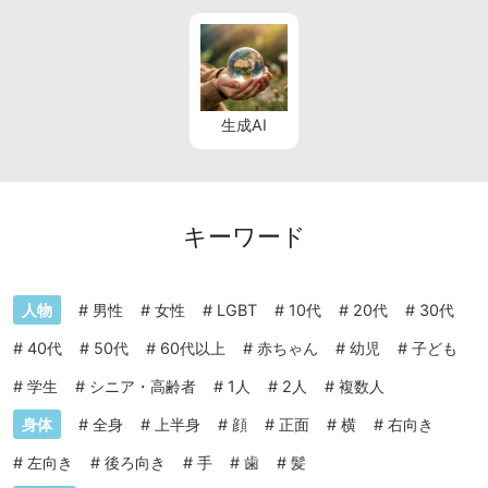
生成AI
キーワード
人物
#
男性
#
女性
#
LGBT
#
10代
#
20代
#
30代
#
40代
#
50代
#
60代以上
#
赤ちゃん
#
幼児
#
子ども
#
学生
#
シニア・高齢者
#
1人
#
2人
#
複数人
身体
#
全身
#
上半身
#
顔
#
正面
#
横
#
右向き
#
左向き
#
後ろ向き
#
手
#
歯
#
髪