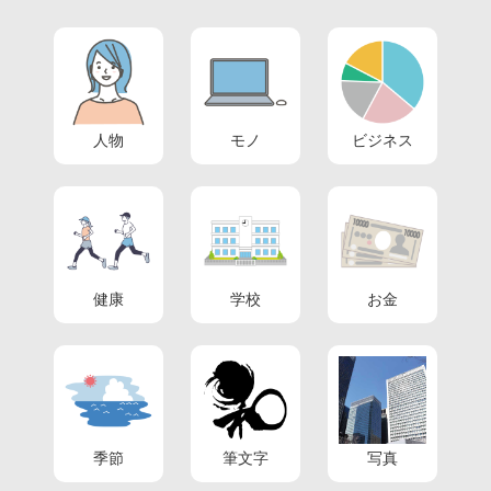
人物
モノ
ビジネス
健康
学校
お金
季節
筆文字
写真