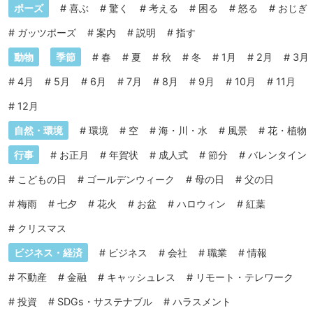
ポーズ
#
喜ぶ
#
驚く
#
考える
#
困る
#
怒る
#
おじぎ
#
ガッツポーズ
#
案内
#
説明
#
指す
動物
季節
#
春
#
夏
#
秋
#
冬
#
1月
#
2月
#
3月
#
4月
#
5月
#
6月
#
7月
#
8月
#
9月
#
10月
#
11月
#
12月
自然・環境
#
環境
#
空
#
海・川・水
#
風景
#
花・植物
行事
#
お正月
#
年賀状
#
成人式
#
節分
#
バレンタイン
#
こどもの日
#
ゴールデンウィーク
#
母の日
#
父の日
#
梅雨
#
七夕
#
花火
#
お盆
#
ハロウィン
#
紅葉
#
クリスマス
ビジネス・経済
#
ビジネス
#
会社
#
職業
#
情報
#
不動産
#
金融
#
キャッシュレス
#
リモート・テレワーク
#
投資
#
SDGs・サステナブル
#
ハラスメント