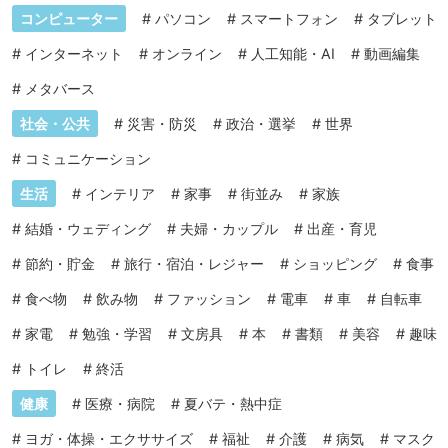
コンピューター
#
パソコン
#
スマートフォン
#
タブレット
#
インターネット
#
オンライン
#
人工知能・AI
#
動画編集
#
メタバース
社会・公共
#
災害・防災
#
政治・選挙
#
世界
#
コミュニケーション
生活
#
インテリア
#
家事
#
街並み
#
家族
#
結婚・ウェディング
#
夫婦・カップル
#
出産・育児
#
節約・貯金
#
旅行・宿泊・レジャー
#
ショッピング
#
食事
#
食べ物
#
飲み物
#
ファッション
#
電車
#
車
#
自転車
#
家電
#
勉強・学習
#
文房具
#
本
#
書類
#
美容
#
趣味
#
トイレ
#
終活
健康
#
医療・病院
#
夏バテ・熱中症
#
ヨガ・体操・エクササイズ
#
福祉
#
介護
#
病気
#
マスク