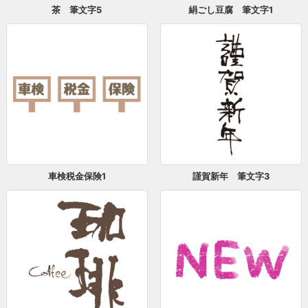
茶 筆文字5
絹ごし豆腐 筆文字1
車検税金保険1
謹賀新年 筆文字3