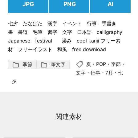
JPG
PNG
AI
七夕 たなばた 漢字 イベント 行事 手書き
書 書道 毛筆 習字 文字 日本語 calligraphy
Japanese festival 滲み cool kanji フリー素
材 フリーイラスト 和風 free download
shoppingmode
folder
folder
夏
・
POP
・
季節
・
季節
筆文字
文字
・
行事
・
7月
・
七
夕
関連素材