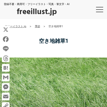
登録不要・商用可・フリーイラスト・写真・筆文字・AI
freeillust.jp
フリーイラスト.jp
>
季節
>
空き地雑草1
X
空き地雑草1
Facebook
Line
Threads
Hatena
Gmail
Messenger
Email