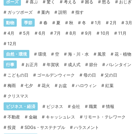
ポーズ
#
喜ぶ
#
驚く
#
考える
#
困る
#
怒る
#
おじぎ
#
ガッツポーズ
#
案内
#
説明
#
指す
動物
季節
#
春
#
夏
#
秋
#
冬
#
1月
#
2月
#
3月
#
4月
#
5月
#
6月
#
7月
#
8月
#
9月
#
10月
#
11月
#
12月
自然・環境
#
環境
#
空
#
海・川・水
#
風景
#
花・植物
行事
#
お正月
#
年賀状
#
成人式
#
節分
#
バレンタイン
#
こどもの日
#
ゴールデンウィーク
#
母の日
#
父の日
#
梅雨
#
七夕
#
花火
#
お盆
#
ハロウィン
#
紅葉
#
クリスマス
ビジネス・経済
#
ビジネス
#
会社
#
職業
#
情報
#
不動産
#
金融
#
キャッシュレス
#
リモート・テレワーク
#
投資
#
SDGs・サステナブル
#
ハラスメント