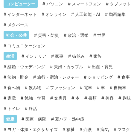
コンピューター
#
パソコン
#
スマートフォン
#
タブレット
#
インターネット
#
オンライン
#
人工知能・AI
#
動画編集
#
メタバース
社会・公共
#
災害・防災
#
政治・選挙
#
世界
#
コミュニケーション
生活
#
インテリア
#
家事
#
街並み
#
家族
#
結婚・ウェディング
#
夫婦・カップル
#
出産・育児
#
節約・貯金
#
旅行・宿泊・レジャー
#
ショッピング
#
食事
#
食べ物
#
飲み物
#
ファッション
#
電車
#
車
#
自転車
#
家電
#
勉強・学習
#
文房具
#
本
#
書類
#
美容
#
趣味
#
トイレ
#
終活
健康
#
医療・病院
#
夏バテ・熱中症
#
ヨガ・体操・エクササイズ
#
福祉
#
介護
#
病気
#
マスク