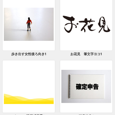
歩き出す女性後ろ向き1
お花見 筆文字ヨコ1