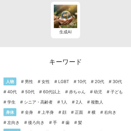
生成AI
キーワード
人物
#
男性
#
女性
#
LGBT
#
10代
#
20代
#
30代
#
40代
#
50代
#
60代以上
#
赤ちゃん
#
幼児
#
子ども
#
学生
#
シニア・高齢者
#
1人
#
2人
#
複数人
身体
#
全身
#
上半身
#
顔
#
正面
#
横
#
右向き
#
左向き
#
後ろ向き
#
手
#
歯
#
髪