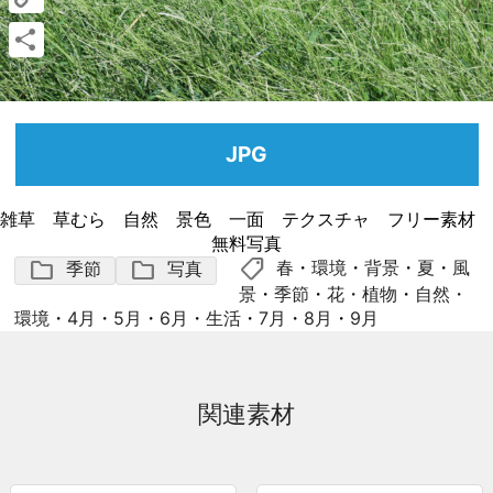
Copy
Link
共
有
JPG
雑草 草むら 自然 景色 一面 テクスチャ フリー素材
無料写真
shoppingmode
folder
folder
春
・
環境
・
背景
・
夏
・
風
季節
写真
景
・
季節
・
花・植物
・
自然・
環境
・
4月
・
5月
・
6月
・
生活
・
7月
・
8月
・
9月
関連素材