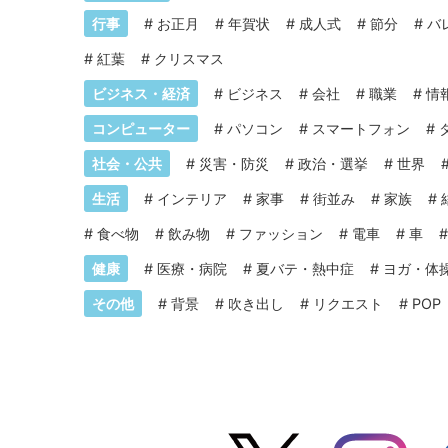
行事
#
お正月
#
年賀状
#
成人式
#
節分
#
バ
#
紅葉
#
クリスマス
ビジネス・経済
#
ビジネス
#
会社
#
職業
#
情
コンピューター
#
パソコン
#
スマートフォン
#
社会・公共
#
災害・防災
#
政治・選挙
#
世界
生活
#
インテリア
#
家事
#
街並み
#
家族
#
#
食べ物
#
飲み物
#
ファッション
#
電車
#
車
健康
#
医療・病院
#
夏バテ・熱中症
#
ヨガ・体
その他
#
背景
#
吹き出し
#
リクエスト
#
POP