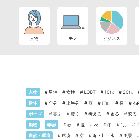
人物
モノ
ビジネス
人物
#
男性
#
女性
#
LGBT
#
10代
#
20代
身体
#
全身
#
上半身
#
顔
#
正面
#
横
#
右
ポーズ
#
喜ぶ
#
驚く
#
考える
#
困る
#
怒る
動物
季節
#
春
#
夏
#
秋
#
冬
#
1月
#
自然・環境
#
環境
#
空
#
海・川・水
#
風景