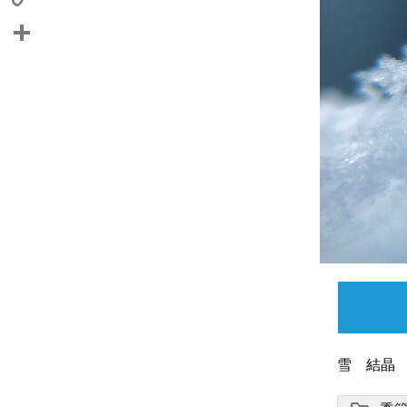
Copy
Link
共
有
雪 結晶