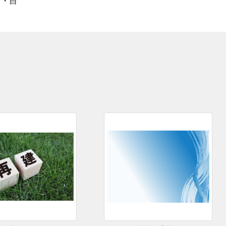
月
・
自