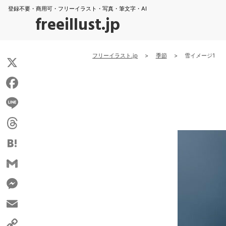
登録不要・商用可・フリーイラスト・写真・筆文字・AI
freeillust.jp
フリーイラスト.jp
>
季節
>
雪イメージ1
X
Facebook
Line
Threads
Hatena
Gmail
Messenger
Email