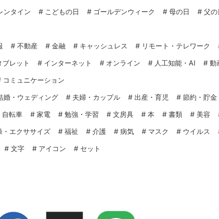
レンタイン
#
こどもの日
#
ゴールデンウィーク
#
母の日
#
父の
報
#
不動産
#
金融
#
キャッシュレス
#
リモート・テレワーク
タブレット
#
インターネット
#
オンライン
#
人工知能・AI
#
動
#
コミュニケーション
結婚・ウェディング
#
夫婦・カップル
#
出産・育児
#
節約・貯金
#
自転車
#
家電
#
勉強・学習
#
文房具
#
本
#
書類
#
美容
操・エクササイズ
#
福祉
#
介護
#
病気
#
マスク
#
ウイルス
#
文字
#
アイコン
#
セット