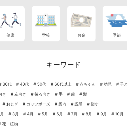
健康
学校
お金
季節
キーワード
#
30代
#
40代
#
50代
#
60代以上
#
赤ちゃん
#
幼児
#
子
向き
#
左向き
#
後ろ向き
#
手
#
歯
#
髪
#
おじぎ
#
ガッツポーズ
#
案内
#
説明
#
指す
2月
#
3月
#
4月
#
5月
#
6月
#
7月
#
8月
#
9月
#
10月
#
花・植物