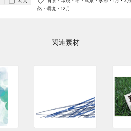
shoppingmode
folder
背景
・
環境
・
冬
・
風景
・
季節
・
1月
・
2
節
写真
然・環境
・
12月
関連素材