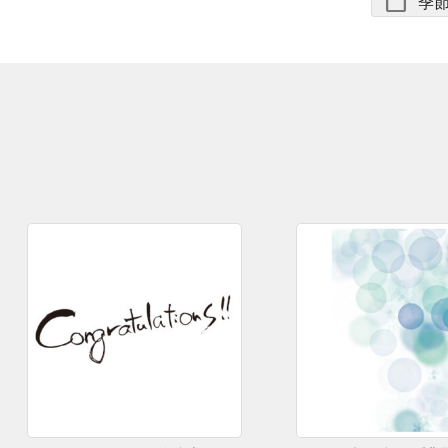
folder
季