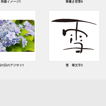
再建イメージ1
筆書き背景6
雨の日のアジサイ1
雪 筆文字2