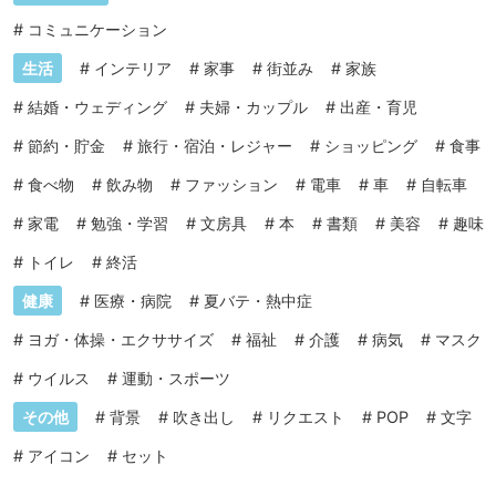
#
コミュニケーション
生活
#
インテリア
#
家事
#
街並み
#
家族
#
結婚・ウェディング
#
夫婦・カップル
#
出産・育児
#
節約・貯金
#
旅行・宿泊・レジャー
#
ショッピング
#
食事
#
食べ物
#
飲み物
#
ファッション
#
電車
#
車
#
自転車
#
家電
#
勉強・学習
#
文房具
#
本
#
書類
#
美容
#
趣味
#
トイレ
#
終活
健康
#
医療・病院
#
夏バテ・熱中症
#
ヨガ・体操・エクササイズ
#
福祉
#
介護
#
病気
#
マスク
#
ウイルス
#
運動・スポーツ
その他
#
背景
#
吹き出し
#
リクエスト
#
POP
#
文字
#
アイコン
#
セット