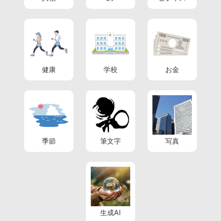
健康
学校
お金
季節
筆文字
写真
生成AI