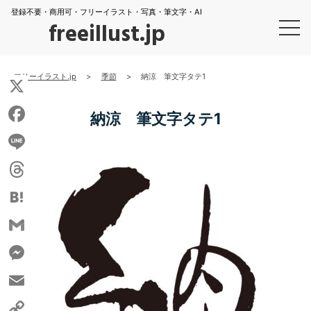
登録不要・商用可・フリーイラスト・写真・筆文字・AI
freeillust.jp
フリーイラスト.jp
>
季節
>
納涼 筆文字タテ1
X
納涼 筆文字タテ1
Facebook
Line
Threads
Hatena
Gmail
Messenger
Email