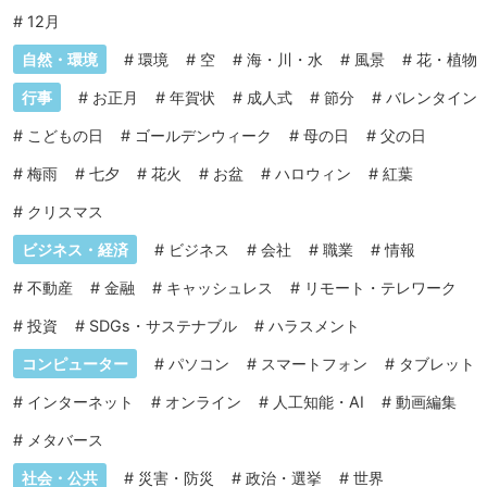
#
12月
自然・環境
#
環境
#
空
#
海・川・水
#
風景
#
花・植物
行事
#
お正月
#
年賀状
#
成人式
#
節分
#
バレンタイン
#
こどもの日
#
ゴールデンウィーク
#
母の日
#
父の日
#
梅雨
#
七夕
#
花火
#
お盆
#
ハロウィン
#
紅葉
#
クリスマス
ビジネス・経済
#
ビジネス
#
会社
#
職業
#
情報
#
不動産
#
金融
#
キャッシュレス
#
リモート・テレワーク
#
投資
#
SDGs・サステナブル
#
ハラスメント
コンピューター
#
パソコン
#
スマートフォン
#
タブレット
#
インターネット
#
オンライン
#
人工知能・AI
#
動画編集
#
メタバース
社会・公共
#
災害・防災
#
政治・選挙
#
世界