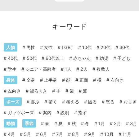
キーワード
人物
#
男性
#
女性
#
LGBT
#
10代
#
20代
#
30代
#
40代
#
50代
#
60代以上
#
赤ちゃん
#
幼児
#
子ども
#
学生
#
シニア・高齢者
#
1人
#
2人
#
複数人
身体
#
全身
#
上半身
#
顔
#
正面
#
横
#
右向き
#
左向き
#
後ろ向き
#
手
#
歯
#
髪
ポーズ
#
喜ぶ
#
驚く
#
考える
#
困る
#
怒る
#
おじぎ
#
ガッツポーズ
#
案内
#
説明
#
指す
動物
季節
#
春
#
夏
#
秋
#
冬
#
1月
#
2月
#
3月
#
4月
#
5月
#
6月
#
7月
#
8月
#
9月
#
10月
#
11月