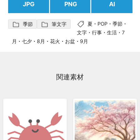
JPG
PNG
AI
shoppingmode
folder
folder
夏
・
POP
・
季節
・
季節
筆文字
文字
・
行事
・
生活
・
7
月
・
七夕
・
8月
・
花火
・
お盆
・
9月
関連素材