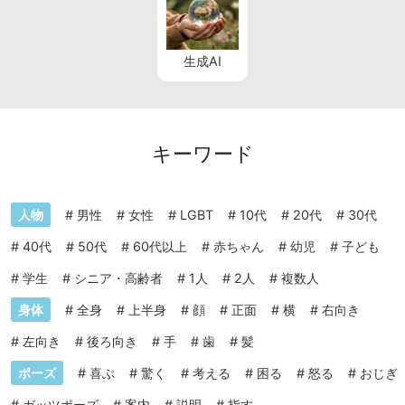
生成AI
キーワード
人物
#
男性
#
女性
#
LGBT
#
10代
#
20代
#
30代
#
40代
#
50代
#
60代以上
#
赤ちゃん
#
幼児
#
子ども
#
学生
#
シニア・高齢者
#
1人
#
2人
#
複数人
身体
#
全身
#
上半身
#
顔
#
正面
#
横
#
右向き
#
左向き
#
後ろ向き
#
手
#
歯
#
髪
ポーズ
#
喜ぶ
#
驚く
#
考える
#
困る
#
怒る
#
おじぎ
#
ガッツポーズ
#
案内
#
説明
#
指す