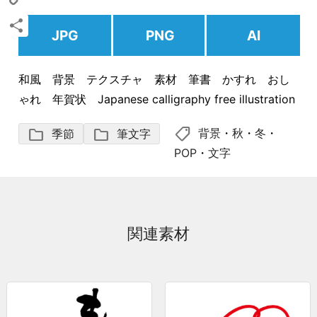
Copy
JPG
PNG
AI
Link
共
有
和風 背景 テクスチャ 素材 筆書 かすれ おし
ゃれ 年賀状 Japanese calligraphy free illustration
shoppingmode
folder
folder
背景
・
秋
・
冬
・
季節
筆文字
POP
・
文字
関連素材