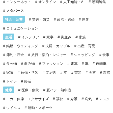
#
インターネット
#
オンライン
#
人工知能・AI
#
動画編集
#
メタバース
社会・公共
#
災害・防災
#
政治・選挙
#
世界
#
コミュニケーション
生活
#
インテリア
#
家事
#
街並み
#
家族
#
結婚・ウェディング
#
夫婦・カップル
#
出産・育児
#
節約・貯金
#
旅行・宿泊・レジャー
#
ショッピング
#
食事
#
食べ物
#
飲み物
#
ファッション
#
電車
#
車
#
自転車
#
家電
#
勉強・学習
#
文房具
#
本
#
書類
#
美容
#
趣味
#
トイレ
#
終活
健康
#
医療・病院
#
夏バテ・熱中症
#
ヨガ・体操・エクササイズ
#
福祉
#
介護
#
病気
#
マスク
#
ウイルス
#
運動・スポーツ