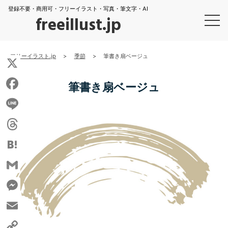
登録不要・商用可・フリーイラスト・写真・筆文字・AI
freeillust.jp
フリーイラスト.jp
>
季節
>
筆書き扇ベージュ
X
筆書き扇ベージュ
Facebook
Line
Threads
Hatena
Gmail
Messenger
Email