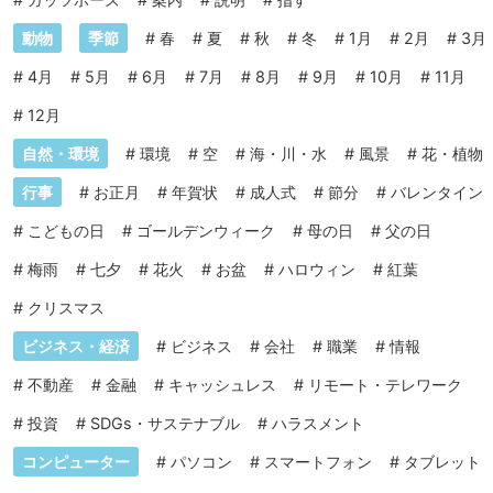
動物
季節
#
春
#
夏
#
秋
#
冬
#
1月
#
2月
#
3月
#
4月
#
5月
#
6月
#
7月
#
8月
#
9月
#
10月
#
11月
#
12月
自然・環境
#
環境
#
空
#
海・川・水
#
風景
#
花・植物
行事
#
お正月
#
年賀状
#
成人式
#
節分
#
バレンタイン
#
こどもの日
#
ゴールデンウィーク
#
母の日
#
父の日
#
梅雨
#
七夕
#
花火
#
お盆
#
ハロウィン
#
紅葉
#
クリスマス
ビジネス・経済
#
ビジネス
#
会社
#
職業
#
情報
#
不動産
#
金融
#
キャッシュレス
#
リモート・テレワーク
#
投資
#
SDGs・サステナブル
#
ハラスメント
コンピューター
#
パソコン
#
スマートフォン
#
タブレット