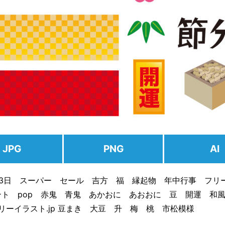
JPG
PNG
AI
月3日 スーパー セール 吉方 福 縁起物 年中行事 フリ
ント pop 赤鬼 青鬼 あかおに あおおに 豆 開運 
 フリーイラスト.jp 豆まき 大豆 升 梅 桃 市松模様