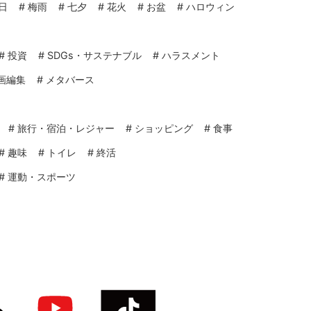
日
#
梅雨
#
七夕
#
花火
#
お盆
#
ハロウィン
#
投資
#
SDGs・サステナブル
#
ハラスメント
画編集
#
メタバース
#
旅行・宿泊・レジャー
#
ショッピング
#
食事
#
趣味
#
トイレ
#
終活
#
運動・スポーツ