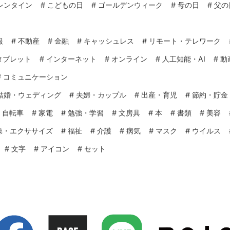
レンタイン
#
こどもの日
#
ゴールデンウィーク
#
母の日
#
父の
報
#
不動産
#
金融
#
キャッシュレス
#
リモート・テレワーク
タブレット
#
インターネット
#
オンライン
#
人工知能・AI
#
動
#
コミュニケーション
結婚・ウェディング
#
夫婦・カップル
#
出産・育児
#
節約・貯金
#
自転車
#
家電
#
勉強・学習
#
文房具
#
本
#
書類
#
美容
操・エクササイズ
#
福祉
#
介護
#
病気
#
マスク
#
ウイルス
#
文字
#
アイコン
#
セット