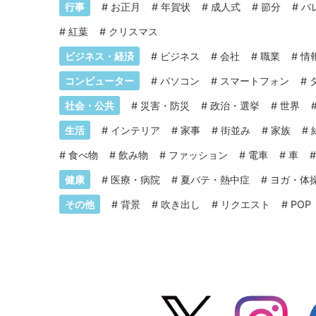
行事
#
お正月
#
年賀状
#
成人式
#
節分
#
バ
#
紅葉
#
クリスマス
ビジネス・経済
#
ビジネス
#
会社
#
職業
#
情
コンピューター
#
パソコン
#
スマートフォン
#
社会・公共
#
災害・防災
#
政治・選挙
#
世界
生活
#
インテリア
#
家事
#
街並み
#
家族
#
#
食べ物
#
飲み物
#
ファッション
#
電車
#
車
健康
#
医療・病院
#
夏バテ・熱中症
#
ヨガ・体
その他
#
背景
#
吹き出し
#
リクエスト
#
POP