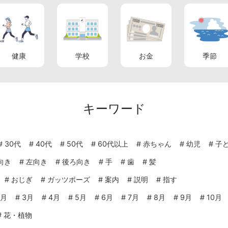
健康
学校
お金
季節
キーワード
#
30代
#
40代
#
50代
#
60代以上
#
赤ちゃん
#
幼児
#
子
向き
#
左向き
#
後ろ向き
#
手
#
歯
#
髪
#
おじぎ
#
ガッツポーズ
#
案内
#
説明
#
指す
2月
#
3月
#
4月
#
5月
#
6月
#
7月
#
8月
#
9月
#
10月
#
花・植物