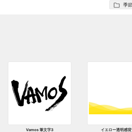
folder
季
Vamos 筆文字3
イエロー透明感背