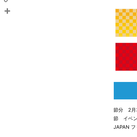
Copy
Link
共
有
節分 2
節 イベ
JAPAN