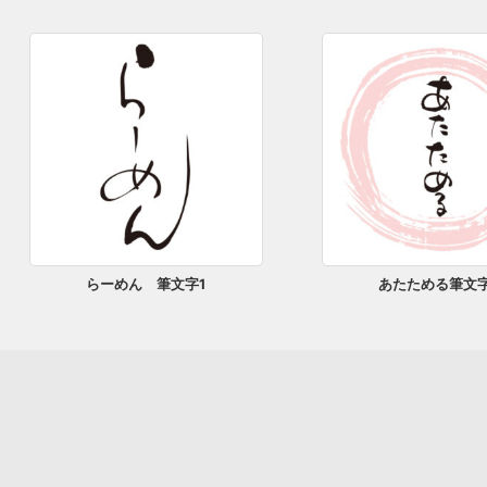
らーめん 筆文字1
あたためる筆文字