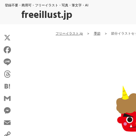
登録不要・商用可・フリーイラスト・写真・筆文字・AI
freeillust.jp
フリーイラスト.jp
>
季節
>
節分イラストセ
X
Facebook
Line
Threads
Hatena
Gmail
Messenger
Email