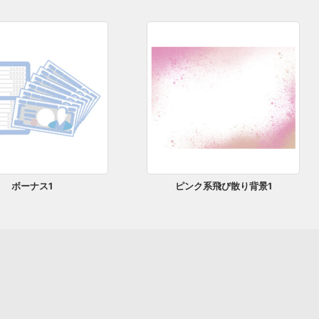
ボーナス1
ピンク系飛び散り背景1