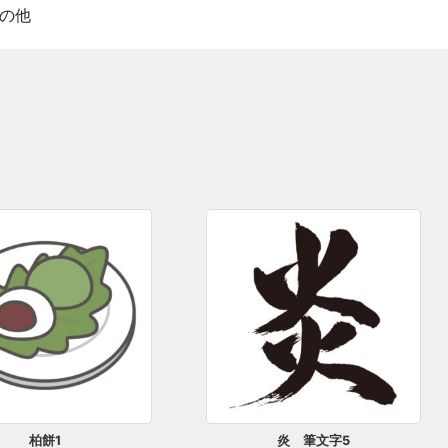
の他
柏餅1
炎 筆文字5