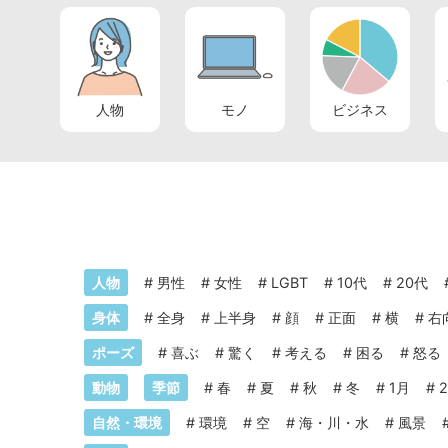
人物
モノ
ビジネス
人物
#
男性
#
女性
#
LGBT
#
10代
#
20代
身体
#
全身
#
上半身
#
顔
#
正面
#
横
#
右
ポーズ
#
喜ぶ
#
驚く
#
考える
#
困る
#
怒る
動物
季節
#
春
#
夏
#
秋
#
冬
#
1月
#
自然・環境
#
環境
#
空
#
海・川・水
#
風景