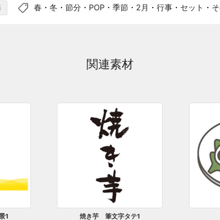
shoppingmode
春
・
冬
・
節分
・
POP
・
季節
・
2月
・
行事
・
セット
・
そ
節
関連素材
景1
焼き芋 筆文字タテ1