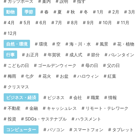
#
ガッツポーズ
#
案内
#
説明
#
指す
動物
季節
#
春
#
夏
#
秋
#
冬
#
1月
#
2月
#
3月
#
4月
#
5月
#
6月
#
7月
#
8月
#
9月
#
10月
#
11月
#
12月
自然・環境
#
環境
#
空
#
海・川・水
#
風景
#
花・植物
行事
#
お正月
#
年賀状
#
成人式
#
節分
#
バレンタイン
#
こどもの日
#
ゴールデンウィーク
#
母の日
#
父の日
#
梅雨
#
七夕
#
花火
#
お盆
#
ハロウィン
#
紅葉
#
クリスマス
ビジネス・経済
#
ビジネス
#
会社
#
職業
#
情報
#
不動産
#
金融
#
キャッシュレス
#
リモート・テレワーク
#
投資
#
SDGs・サステナブル
#
ハラスメント
コンピューター
#
パソコン
#
スマートフォン
#
タブレット