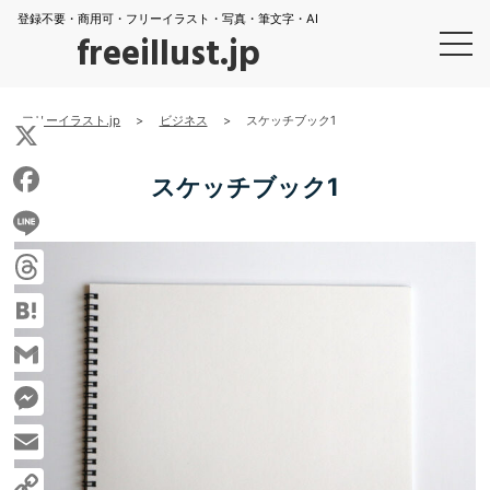
登録不要・商用可・フリーイラスト・写真・筆文字・AI
freeillust.jp
フリーイラスト.jp
>
ビジネス
>
スケッチブック1
X
スケッチブック1
Facebook
Line
Threads
Hatena
Gmail
Messenger
Email