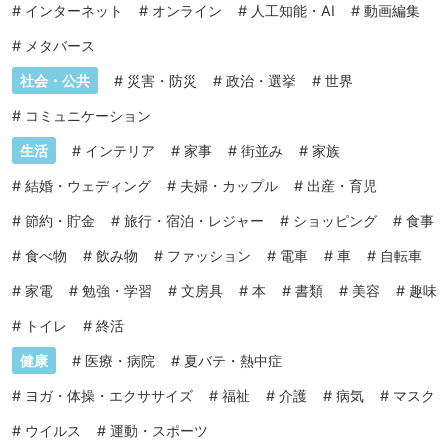
#
インターネット
#
オンライン
#
人工知能・AI
#
動画編集
#
メタバース
社会・公共
#
災害・防災
#
政治・選挙
#
世界
#
コミュニケーション
生活
#
インテリア
#
家事
#
街並み
#
家族
#
結婚・ウェディング
#
夫婦・カップル
#
出産・育児
#
節約・貯金
#
旅行・宿泊・レジャー
#
ショッピング
#
食事
#
食べ物
#
飲み物
#
ファッション
#
電車
#
車
#
自転車
#
家電
#
勉強・学習
#
文房具
#
本
#
書類
#
美容
#
趣味
#
トイレ
#
終活
健康
#
医療・病院
#
夏バテ・熱中症
#
ヨガ・体操・エクササイズ
#
福祉
#
介護
#
病気
#
マスク
#
ウイルス
#
運動・スポーツ