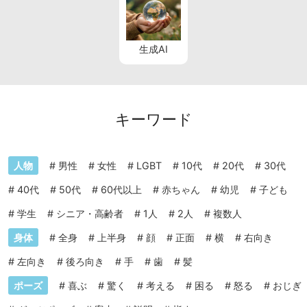
生成AI
キーワード
人物
#
男性
#
女性
#
LGBT
#
10代
#
20代
#
30代
#
40代
#
50代
#
60代以上
#
赤ちゃん
#
幼児
#
子ども
#
学生
#
シニア・高齢者
#
1人
#
2人
#
複数人
身体
#
全身
#
上半身
#
顔
#
正面
#
横
#
右向き
#
左向き
#
後ろ向き
#
手
#
歯
#
髪
ポーズ
#
喜ぶ
#
驚く
#
考える
#
困る
#
怒る
#
おじぎ