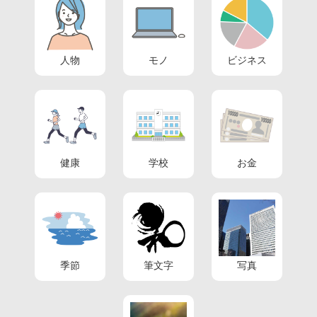
人物
モノ
ビジネス
健康
学校
お金
季節
筆文字
写真