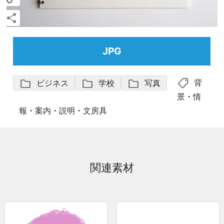
Copy
Link
共
有
JPG
shoppingmode
folder
folder
folder
背
ビジネス
学校
写真
景
・
情
報
・
案内
・
説明
・
文房具
関連素材