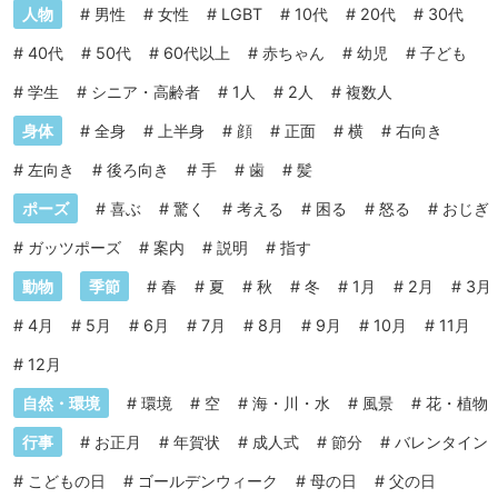
人物
#
男性
#
女性
#
LGBT
#
10代
#
20代
#
30代
#
40代
#
50代
#
60代以上
#
赤ちゃん
#
幼児
#
子ども
#
学生
#
シニア・高齢者
#
1人
#
2人
#
複数人
身体
#
全身
#
上半身
#
顔
#
正面
#
横
#
右向き
#
左向き
#
後ろ向き
#
手
#
歯
#
髪
ポーズ
#
喜ぶ
#
驚く
#
考える
#
困る
#
怒る
#
おじぎ
#
ガッツポーズ
#
案内
#
説明
#
指す
動物
季節
#
春
#
夏
#
秋
#
冬
#
1月
#
2月
#
3月
#
4月
#
5月
#
6月
#
7月
#
8月
#
9月
#
10月
#
11月
#
12月
自然・環境
#
環境
#
空
#
海・川・水
#
風景
#
花・植物
行事
#
お正月
#
年賀状
#
成人式
#
節分
#
バレンタイン
#
こどもの日
#
ゴールデンウィーク
#
母の日
#
父の日