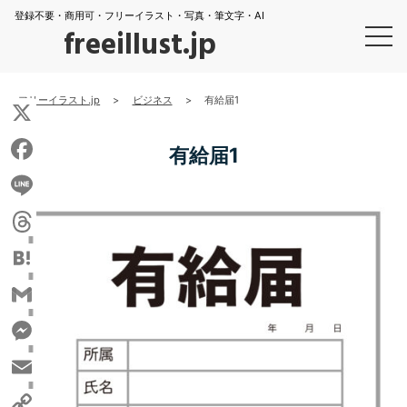
登録不要・商用可・フリーイラスト・写真・筆文字・AI
freeillust.jp
フリーイラスト.jp
>
ビジネス
>
有給届1
X
有給届1
Facebook
Line
Threads
Hatena
Gmail
Messenger
Email