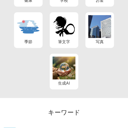
健康
学校
お金
季節
筆文字
写真
生成AI
キーワード