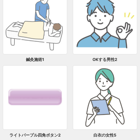
鍼灸施術1
OKする男性2
ライトパープル四角ボタン2
白衣の女性5