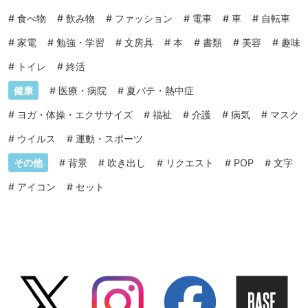
#
食べ物
#
飲み物
#
ファッション
#
電車
#
車
#
自転車
#
家電
#
勉強・学習
#
文房具
#
本
#
書類
#
美容
#
趣味
#
トイレ
#
終活
健康
#
医療・病院
#
夏バテ・熱中症
#
ヨガ・体操・エクササイズ
#
福祉
#
介護
#
病気
#
マスク
#
ウイルス
#
運動・スポーツ
その他
#
背景
#
吹き出し
#
リクエスト
#
POP
#
文字
#
アイコン
#
セット