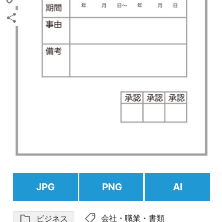
Copy
Link
共
有
JPG
PNG
AI
shoppingmode
folder
会社
・
職業
・
書類
ビジネス