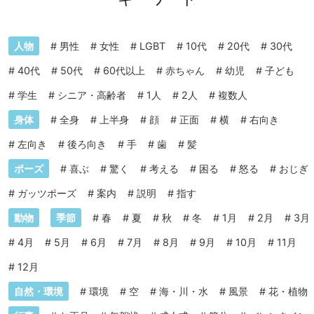
人物
#
男性
#
女性
#
LGBT
#
10代
#
20代
#
30代
#
40代
#
50代
#
60代以上
#
赤ちゃん
#
幼児
#
子ども
#
学生
#
シニア・高齢者
#
1人
#
2人
#
複数人
身体
#
全身
#
上半身
#
顔
#
正面
#
横
#
右向き
#
左向き
#
後ろ向き
#
手
#
歯
#
髪
ポーズ
#
喜ぶ
#
驚く
#
考える
#
困る
#
怒る
#
おじぎ
#
ガッツポーズ
#
案内
#
説明
#
指す
動物
季節
#
春
#
夏
#
秋
#
冬
#
1月
#
2月
#
3月
#
4月
#
5月
#
6月
#
7月
#
8月
#
9月
#
10月
#
11月
#
12月
自然・環境
#
環境
#
空
#
海・川・水
#
風景
#
花・植物