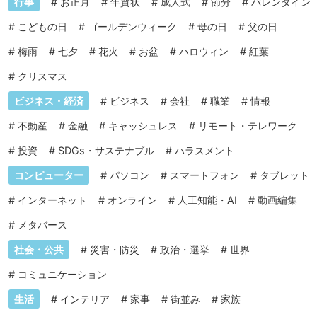
行事
#
お正月
#
年賀状
#
成人式
#
節分
#
バレンタイン
#
こどもの日
#
ゴールデンウィーク
#
母の日
#
父の日
#
梅雨
#
七夕
#
花火
#
お盆
#
ハロウィン
#
紅葉
#
クリスマス
ビジネス・経済
#
ビジネス
#
会社
#
職業
#
情報
#
不動産
#
金融
#
キャッシュレス
#
リモート・テレワーク
#
投資
#
SDGs・サステナブル
#
ハラスメント
コンピューター
#
パソコン
#
スマートフォン
#
タブレット
#
インターネット
#
オンライン
#
人工知能・AI
#
動画編集
#
メタバース
社会・公共
#
災害・防災
#
政治・選挙
#
世界
#
コミュニケーション
生活
#
インテリア
#
家事
#
街並み
#
家族