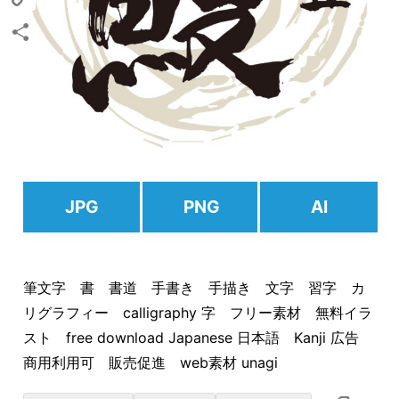
Copy
Link
共
有
JPG
PNG
AI
筆文字 書 書道 手書き 手描き 文字 習字 カ
リグラフィー calligraphy 字 フリー素材 無料イラ
スト free download Japanese 日本語 Kanji 広告
商用利用可 販売促進 web素材 unagi