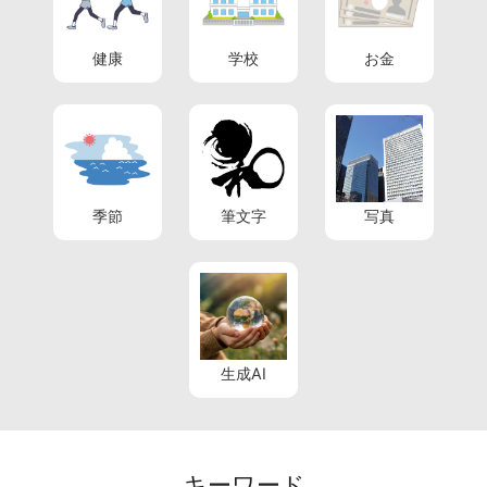
健康
学校
お金
季節
筆文字
写真
生成AI
キーワード