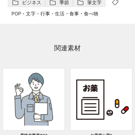
shoppingmode
folder
folder
folder
ビジネス
季節
筆文字
POP
・
文字
・
行事
・
生活
・
食事
・
食べ物
関連素材