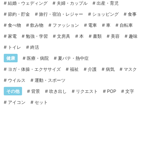
#
結婚・ウェディング
#
夫婦・カップル
#
出産・育児
#
節約・貯金
#
旅行・宿泊・レジャー
#
ショッピング
#
食事
#
食べ物
#
飲み物
#
ファッション
#
電車
#
車
#
自転車
#
家電
#
勉強・学習
#
文房具
#
本
#
書類
#
美容
#
趣味
#
トイレ
#
終活
健康
#
医療・病院
#
夏バテ・熱中症
#
ヨガ・体操・エクササイズ
#
福祉
#
介護
#
病気
#
マスク
#
ウイルス
#
運動・スポーツ
その他
#
背景
#
吹き出し
#
リクエスト
#
POP
#
文字
#
アイコン
#
セット