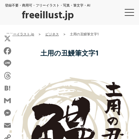
登録不要・商用可・フリーイラスト・写真・筆文字・AI
freeillust.jp
フリーイラスト.jp
>
ビジネス
>
土用の丑鰻筆文字1
X
土用の丑鰻筆文字1
Facebook
Line
Threads
Hatena
Gmail
Messenger
Email