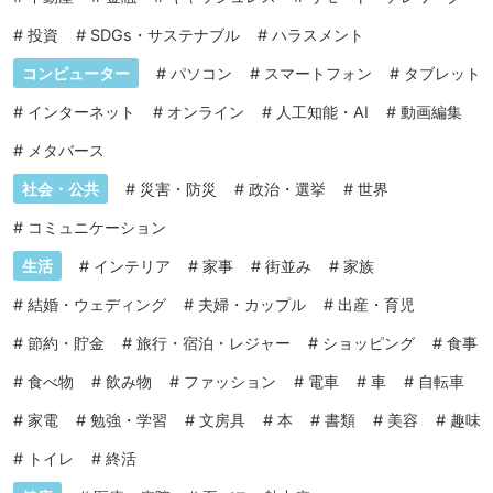
#
投資
#
SDGs・サステナブル
#
ハラスメント
コンピューター
#
パソコン
#
スマートフォン
#
タブレット
#
インターネット
#
オンライン
#
人工知能・AI
#
動画編集
#
メタバース
社会・公共
#
災害・防災
#
政治・選挙
#
世界
#
コミュニケーション
生活
#
インテリア
#
家事
#
街並み
#
家族
#
結婚・ウェディング
#
夫婦・カップル
#
出産・育児
#
節約・貯金
#
旅行・宿泊・レジャー
#
ショッピング
#
食事
#
食べ物
#
飲み物
#
ファッション
#
電車
#
車
#
自転車
#
家電
#
勉強・学習
#
文房具
#
本
#
書類
#
美容
#
趣味
#
トイレ
#
終活