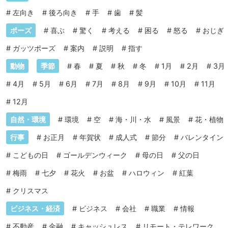
#
左向き
#
後ろ向き
#
手
#
歯
#
髪
ポーズ
#
喜ぶ
#
驚く
#
考える
#
困る
#
怒る
#
おじぎ
#
ガッツポーズ
#
案内
#
説明
#
指す
動物
季節
#
春
#
夏
#
秋
#
冬
#
1月
#
2月
#
3月
#
4月
#
5月
#
6月
#
7月
#
8月
#
9月
#
10月
#
11月
#
12月
自然・環境
#
環境
#
空
#
海・川・水
#
風景
#
花・植物
行事
#
お正月
#
年賀状
#
成人式
#
節分
#
バレンタイン
#
こどもの日
#
ゴールデンウィーク
#
母の日
#
父の日
#
梅雨
#
七夕
#
花火
#
お盆
#
ハロウィン
#
紅葉
#
クリスマス
ビジネス・経済
#
ビジネス
#
会社
#
職業
#
情報
#
不動産
#
金融
#
キャッシュレス
#
リモート・テレワーク