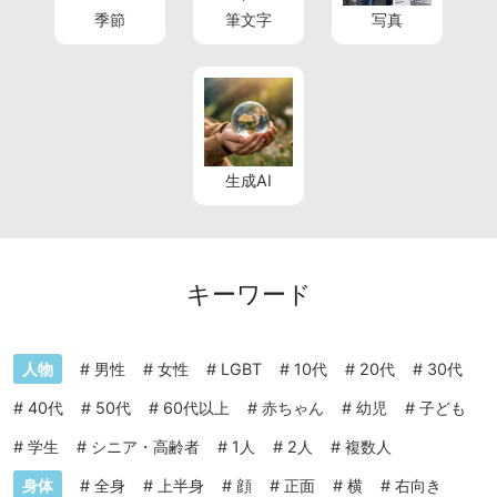
季節
筆文字
写真
生成AI
キーワード
人物
#
男性
#
女性
#
LGBT
#
10代
#
20代
#
30代
#
40代
#
50代
#
60代以上
#
赤ちゃん
#
幼児
#
子ども
#
学生
#
シニア・高齢者
#
1人
#
2人
#
複数人
身体
#
全身
#
上半身
#
顔
#
正面
#
横
#
右向き