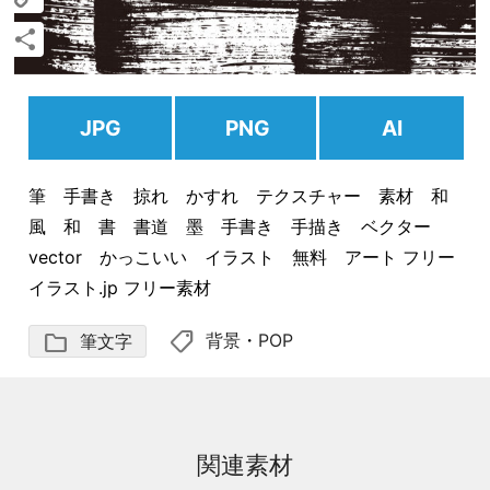
Copy
Link
共
有
JPG
PNG
AI
筆 手書き 掠れ かすれ テクスチャー 素材 和
風 和 書 書道 墨 手書き 手描き ベクター
vector かっこいい イラスト 無料 アート フリー
イラスト.jp フリー素材
shoppingmode
folder
背景
・
POP
筆文字
関連素材