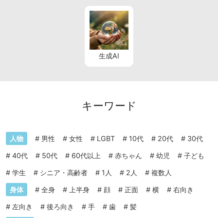
生成AI
キーワード
人物
#
男性
#
女性
#
LGBT
#
10代
#
20代
#
30代
#
40代
#
50代
#
60代以上
#
赤ちゃん
#
幼児
#
子ども
#
学生
#
シニア・高齢者
#
1人
#
2人
#
複数人
身体
#
全身
#
上半身
#
顔
#
正面
#
横
#
右向き
#
左向き
#
後ろ向き
#
手
#
歯
#
髪