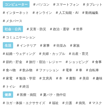
コンピューター
#
パソコン
#
スマートフォン
#
タブレット
#
インターネット
#
オンライン
#
人工知能・AI
#
動画編集
#
メタバース
社会・公共
#
災害・防災
#
政治・選挙
#
世界
#
コミュニケーション
生活
#
インテリア
#
家事
#
街並み
#
家族
#
結婚・ウェディング
#
夫婦・カップル
#
出産・育児
#
節約・貯金
#
旅行・宿泊・レジャー
#
ショッピング
#
食事
#
食べ物
#
飲み物
#
ファッション
#
電車
#
車
#
自転車
#
家電
#
勉強・学習
#
文房具
#
本
#
書類
#
美容
#
趣味
#
トイレ
#
終活
健康
#
医療・病院
#
夏バテ・熱中症
#
ヨガ・体操・エクササイズ
#
福祉
#
介護
#
病気
#
マスク