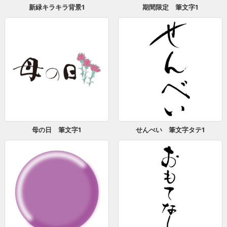
新緑キラキラ背景1
期間限定 筆文字1
母の日 筆文字1
せんべい 筆文字タテ1