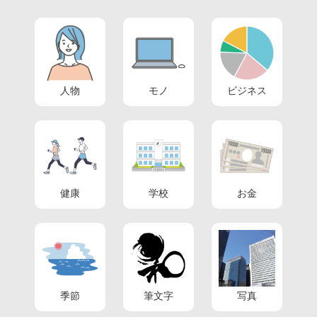
人物
モノ
ビジネス
健康
学校
お金
季節
筆文字
写真