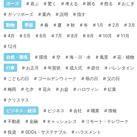
ポーズ
#
喜ぶ
#
驚く
#
考える
#
困る
#
怒る
#
おじぎ
#
ガッツポーズ
#
案内
#
説明
#
指す
動物
季節
#
春
#
夏
#
秋
#
冬
#
1月
#
2月
#
3月
#
4月
#
5月
#
6月
#
7月
#
8月
#
9月
#
10月
#
11月
#
12月
自然・環境
#
環境
#
空
#
海・川・水
#
風景
#
花・植物
行事
#
お正月
#
年賀状
#
成人式
#
節分
#
バレンタイン
#
こどもの日
#
ゴールデンウィーク
#
母の日
#
父の日
#
梅雨
#
七夕
#
花火
#
お盆
#
ハロウィン
#
紅葉
#
クリスマス
ビジネス・経済
#
ビジネス
#
会社
#
職業
#
情報
#
不動産
#
金融
#
キャッシュレス
#
リモート・テレワーク
#
投資
#
SDGs・サステナブル
#
ハラスメント