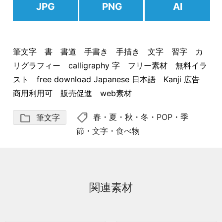
JPG
PNG
AI
筆文字 書 書道 手書き 手描き 文字 習字 カ
リグラフィー calligraphy 字 フリー素材 無料イラ
スト free download Japanese 日本語 Kanji 広告
商用利用可 販売促進 web素材
shoppingmode
folder
春
・
夏
・
秋
・
冬
・
POP
・
季
筆文字
節
・
文字
・
食べ物
関連素材