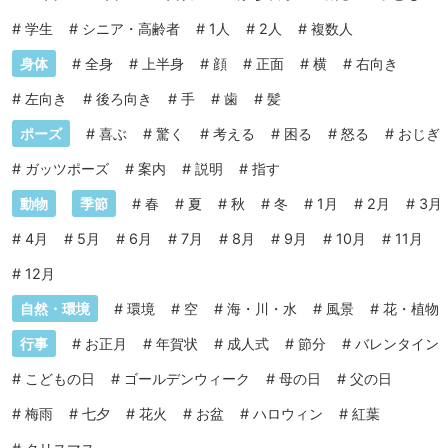
#
学生
#
シニア・高齢者
#
1人
#
2人
#
複数人
身体
#
全身
#
上半身
#
顔
#
正面
#
横
#
右向き
#
左向き
#
後ろ向き
#
手
#
歯
#
髪
ポーズ
#
喜ぶ
#
驚く
#
考える
#
困る
#
怒る
#
おじぎ
#
ガッツポーズ
#
案内
#
説明
#
指す
動物
季節
#
春
#
夏
#
秋
#
冬
#
1月
#
2月
#
3月
#
4月
#
5月
#
6月
#
7月
#
8月
#
9月
#
10月
#
11月
#
12月
自然・環境
#
環境
#
空
#
海・川・水
#
風景
#
花・植物
行事
#
お正月
#
年賀状
#
成人式
#
節分
#
バレンタイン
#
こどもの日
#
ゴールデンウィーク
#
母の日
#
父の日
#
梅雨
#
七夕
#
花火
#
お盆
#
ハロウィン
#
紅葉