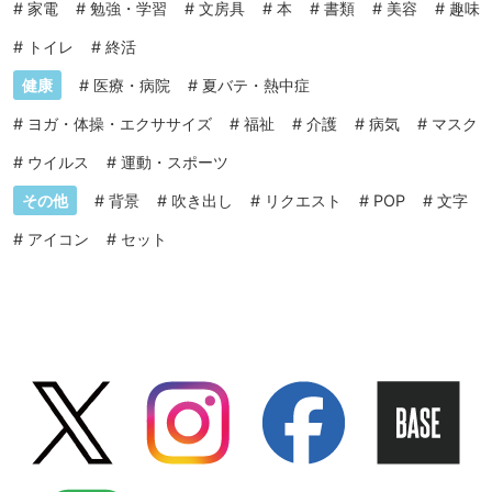
#
家電
#
勉強・学習
#
文房具
#
本
#
書類
#
美容
#
趣味
#
トイレ
#
終活
健康
#
医療・病院
#
夏バテ・熱中症
#
ヨガ・体操・エクササイズ
#
福祉
#
介護
#
病気
#
マスク
#
ウイルス
#
運動・スポーツ
その他
#
背景
#
吹き出し
#
リクエスト
#
POP
#
文字
#
アイコン
#
セット