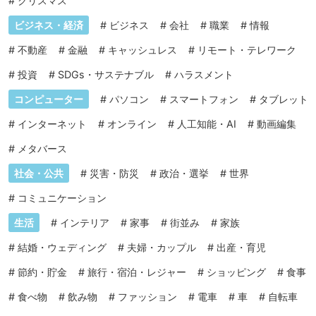
#
クリスマス
ビジネス・経済
#
ビジネス
#
会社
#
職業
#
情報
#
不動産
#
金融
#
キャッシュレス
#
リモート・テレワーク
#
投資
#
SDGs・サステナブル
#
ハラスメント
コンピューター
#
パソコン
#
スマートフォン
#
タブレット
#
インターネット
#
オンライン
#
人工知能・AI
#
動画編集
#
メタバース
社会・公共
#
災害・防災
#
政治・選挙
#
世界
#
コミュニケーション
生活
#
インテリア
#
家事
#
街並み
#
家族
#
結婚・ウェディング
#
夫婦・カップル
#
出産・育児
#
節約・貯金
#
旅行・宿泊・レジャー
#
ショッピング
#
食事
#
食べ物
#
飲み物
#
ファッション
#
電車
#
車
#
自転車