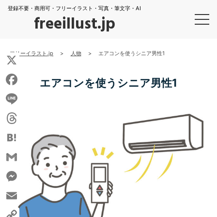
登録不要・商用可・フリーイラスト・写真・筆文字・AI
freeillust.jp
フリーイラスト.jp
>
人物
>
エアコンを使うシニア男性1
X
エアコンを使うシニア男性1
Facebook
Line
Threads
Hatena
Gmail
Messenger
Email