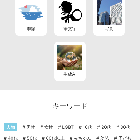
季節
筆文字
写真
生成AI
キーワード
人物
#
男性
#
女性
#
LGBT
#
10代
#
20代
#
30代
#
40代
#
50代
#
60代以上
#
赤ちゃん
#
幼児
#
子ども