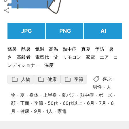
Copy
Link
共
有
JPG
PNG
AI
猛暑 酷暑 気温 高温 熱中症 真夏 予防 暑
さ 高齢者 電気代 父 リモコン 家電 エアーコ
ンディショナー 温度
shoppingmode
folder
folder
folder
喜ぶ
・
人物
健康
季節
男性
・
人
物
・
夏
・
身体
・
上半身
・
夏バテ・熱中症
・
ポーズ
・
顔
・
正面
・
季節
・
50代
・
60代以上
・
6月
・
7月
・
8
月
・
健康
・
9月
・
1人
・
家電