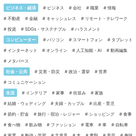
ビジネス・経済
#
ビジネス
#
会社
#
職業
#
情報
#
不動産
#
金融
#
キャッシュレス
#
リモート・テレワーク
#
投資
#
SDGs・サステナブル
#
ハラスメント
コンピューター
#
パソコン
#
スマートフォン
#
タブレット
#
インターネット
#
オンライン
#
人工知能・AI
#
動画編集
#
メタバース
社会・公共
#
災害・防災
#
政治・選挙
#
世界
#
コミュニケーション
生活
#
インテリア
#
家事
#
街並み
#
家族
#
結婚・ウェディング
#
夫婦・カップル
#
出産・育児
#
節約・貯金
#
旅行・宿泊・レジャー
#
ショッピング
#
食事
#
食べ物
#
飲み物
#
ファッション
#
電車
#
車
#
自転車
#
家電
#
勉強・学習
#
文房具
#
本
#
書類
#
美容
#
趣味