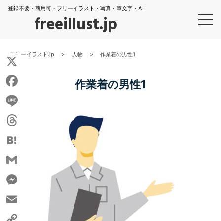
登録不要・商用可・フリーイラスト・写真・筆文字・AI
freeillust.jp
フリーイラスト.jp
>
人物
>
作業着の男性1
X
作業着の男性1
Facebook
Line
Threads
Hatena
Gmail
Messenger
Email