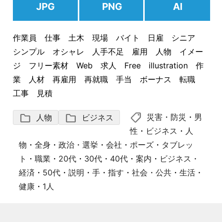
JPG
PNG
AI
作業員 仕事 土木 現場 バイト 日雇 シニア
シンプル オシャレ 人手不足 雇用 人物 イメー
ジ フリー素材 Web 求人 Free illustration 作
業 人材 再雇用 再就職 手当 ボーナス 転職
工事 見積
shoppingmode
folder
folder
災害・防災
・
男
人物
ビジネス
性
・
ビジネス
・
人
物
・
全身
・
政治・選挙
・
会社
・
ポーズ
・
タブレッ
ト
・
職業
・
20代
・
30代
・
40代
・
案内
・
ビジネス・
経済
・
50代
・
説明
・
手
・
指す
・
社会・公共
・
生活
・
健康
・
1人