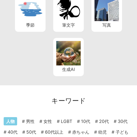
季節
筆文字
写真
生成AI
キーワード
人物
#
男性
#
女性
#
LGBT
#
10代
#
20代
#
30代
#
40代
#
50代
#
60代以上
#
赤ちゃん
#
幼児
#
子ども