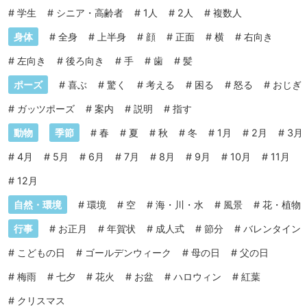
#
学生
#
シニア・高齢者
#
1人
#
2人
#
複数人
身体
#
全身
#
上半身
#
顔
#
正面
#
横
#
右向き
#
左向き
#
後ろ向き
#
手
#
歯
#
髪
ポーズ
#
喜ぶ
#
驚く
#
考える
#
困る
#
怒る
#
おじぎ
#
ガッツポーズ
#
案内
#
説明
#
指す
動物
季節
#
春
#
夏
#
秋
#
冬
#
1月
#
2月
#
3月
#
4月
#
5月
#
6月
#
7月
#
8月
#
9月
#
10月
#
11月
#
12月
自然・環境
#
環境
#
空
#
海・川・水
#
風景
#
花・植物
行事
#
お正月
#
年賀状
#
成人式
#
節分
#
バレンタイン
#
こどもの日
#
ゴールデンウィーク
#
母の日
#
父の日
#
梅雨
#
七夕
#
花火
#
お盆
#
ハロウィン
#
紅葉
#
クリスマス