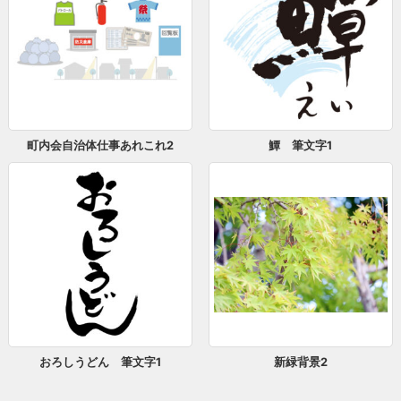
町内会自治体仕事あれこれ2
鱏 筆文字1
おろしうどん 筆文字1
新緑背景2