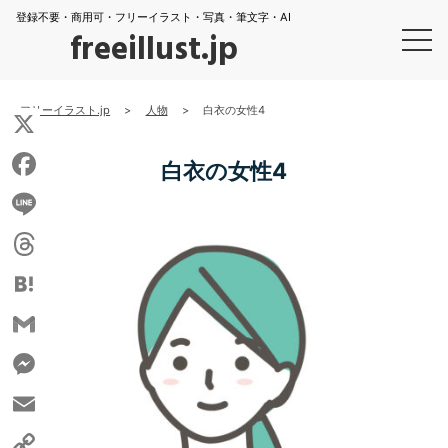
登録不要・商用可・フリーイラスト・写真・筆文字・AI
freeillust.jp
フリーイラスト.jp
>
人物
>
白衣の女性4
X
白衣の女性4
Facebook
Line
Threads
Hatena
Gmail
Messenger
Email