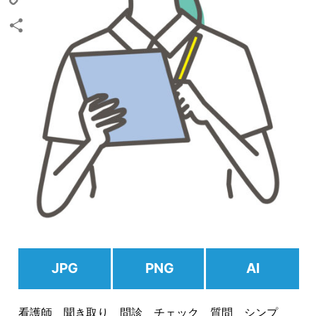
Copy
Link
共
有
JPG
PNG
AI
看護師 聞き取り 問診 チェック 質問 シンプ