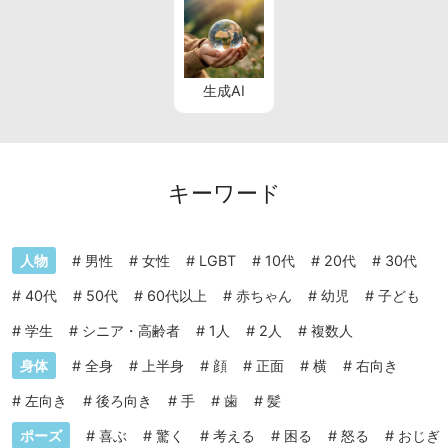
生成AI
キーワード
人物
#
男性
#
女性
#
LGBT
#
10代
#
20代
#
30代
#
40代
#
50代
#
60代以上
#
赤ちゃん
#
幼児
#
子ども
#
学生
#
シニア・高齢者
#
1人
#
2人
#
複数人
身体
#
全身
#
上半身
#
顔
#
正面
#
横
#
右向き
#
左向き
#
後ろ向き
#
手
#
歯
#
髪
ポーズ
#
喜ぶ
#
驚く
#
考える
#
困る
#
怒る
#
おじぎ