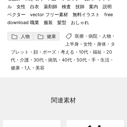
ル 女性 白衣 薬剤師 検査 技師 案内 説明
ベクター vector フリー素材 無料イラスト free
download 職業 服装 髪型 おしゃれ
shoppingmode
folder
folder
医療・病院
・
人物
・
人物
健康
上半身
・
女性
・
身体
・
タ
ブレット
・
顔
・
ポーズ
・
考える
・
10代
・
福祉
・
20
代
・
介護
・
30代
・
病気
・
40代
・
50代
・
手
・
生活
・
健康
・
1人
・
美容
関連素材