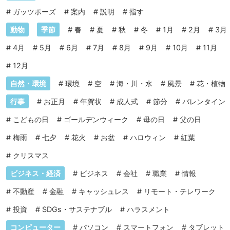
#
ガッツポーズ
#
案内
#
説明
#
指す
動物
季節
#
春
#
夏
#
秋
#
冬
#
1月
#
2月
#
3月
#
4月
#
5月
#
6月
#
7月
#
8月
#
9月
#
10月
#
11月
#
12月
自然・環境
#
環境
#
空
#
海・川・水
#
風景
#
花・植物
行事
#
お正月
#
年賀状
#
成人式
#
節分
#
バレンタイン
#
こどもの日
#
ゴールデンウィーク
#
母の日
#
父の日
#
梅雨
#
七夕
#
花火
#
お盆
#
ハロウィン
#
紅葉
#
クリスマス
ビジネス・経済
#
ビジネス
#
会社
#
職業
#
情報
#
不動産
#
金融
#
キャッシュレス
#
リモート・テレワーク
#
投資
#
SDGs・サステナブル
#
ハラスメント
コンピューター
#
パソコン
#
スマートフォン
#
タブレット