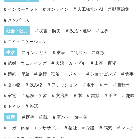
#
インターネット
#
オンライン
#
人工知能・AI
#
動画編集
#
メタバース
社会・公共
#
災害・防災
#
政治・選挙
#
世界
#
コミュニケーション
生活
#
インテリア
#
家事
#
街並み
#
家族
#
結婚・ウェディング
#
夫婦・カップル
#
出産・育児
#
節約・貯金
#
旅行・宿泊・レジャー
#
ショッピング
#
食事
#
食べ物
#
飲み物
#
ファッション
#
電車
#
車
#
自転車
#
家電
#
勉強・学習
#
文房具
#
本
#
書類
#
美容
#
趣味
#
トイレ
#
終活
健康
#
医療・病院
#
夏バテ・熱中症
#
ヨガ・体操・エクササイズ
#
福祉
#
介護
#
病気
#
マスク