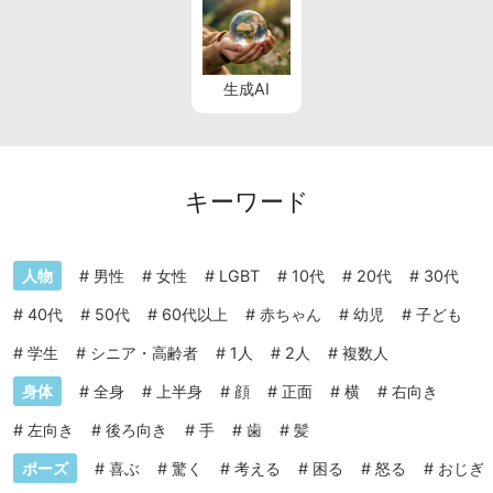
生成AI
キーワード
人物
#
男性
#
女性
#
LGBT
#
10代
#
20代
#
30代
#
40代
#
50代
#
60代以上
#
赤ちゃん
#
幼児
#
子ども
#
学生
#
シニア・高齢者
#
1人
#
2人
#
複数人
身体
#
全身
#
上半身
#
顔
#
正面
#
横
#
右向き
#
左向き
#
後ろ向き
#
手
#
歯
#
髪
ポーズ
#
喜ぶ
#
驚く
#
考える
#
困る
#
怒る
#
おじぎ