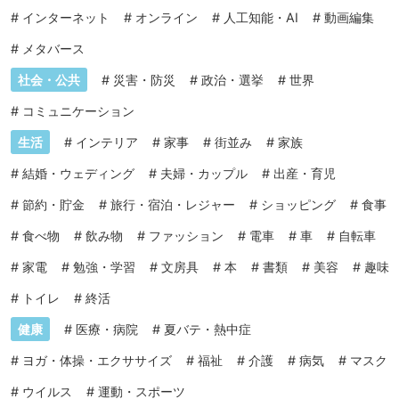
#
インターネット
#
オンライン
#
人工知能・AI
#
動画編集
#
メタバース
社会・公共
#
災害・防災
#
政治・選挙
#
世界
#
コミュニケーション
生活
#
インテリア
#
家事
#
街並み
#
家族
#
結婚・ウェディング
#
夫婦・カップル
#
出産・育児
#
節約・貯金
#
旅行・宿泊・レジャー
#
ショッピング
#
食事
#
食べ物
#
飲み物
#
ファッション
#
電車
#
車
#
自転車
#
家電
#
勉強・学習
#
文房具
#
本
#
書類
#
美容
#
趣味
#
トイレ
#
終活
健康
#
医療・病院
#
夏バテ・熱中症
#
ヨガ・体操・エクササイズ
#
福祉
#
介護
#
病気
#
マスク
#
ウイルス
#
運動・スポーツ