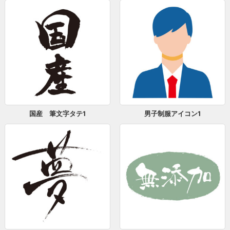
国産 筆文字タテ1
男子制服アイコン1