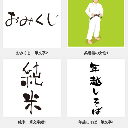
おみくじ 筆文字2
柔道着の女性1
純米 筆文字縦1
年越しそば 筆文字1