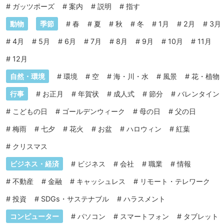
#
ガッツポーズ
#
案内
#
説明
#
指す
動物
季節
#
春
#
夏
#
秋
#
冬
#
1月
#
2月
#
3月
#
4月
#
5月
#
6月
#
7月
#
8月
#
9月
#
10月
#
11月
#
12月
自然・環境
#
環境
#
空
#
海・川・水
#
風景
#
花・植物
行事
#
お正月
#
年賀状
#
成人式
#
節分
#
バレンタイン
#
こどもの日
#
ゴールデンウィーク
#
母の日
#
父の日
#
梅雨
#
七夕
#
花火
#
お盆
#
ハロウィン
#
紅葉
#
クリスマス
ビジネス・経済
#
ビジネス
#
会社
#
職業
#
情報
#
不動産
#
金融
#
キャッシュレス
#
リモート・テレワーク
#
投資
#
SDGs・サステナブル
#
ハラスメント
コンピューター
#
パソコン
#
スマートフォン
#
タブレット