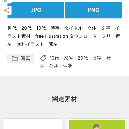
Copy
JPG
PNG
Link
共
世代 20代 10代 時事 タイトル 立体 文字 イ
有
ラスト素材 free illustration ダウンロード フリー素
材 無料イラスト 素材
shoppingmode
folder
10代
・
家族
・
20代
・
文字
・
社
写真
会・公共
・
生活
関連素材