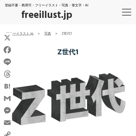
登録不要・商用可・フリーイラスト・写真・筆文字・AI
freeillust.jp
フリーイラスト.jp
>
写真
>
Z世代1
X
Z世代1
Facebook
Line
Threads
Hatena
Gmail
Messenger
Email