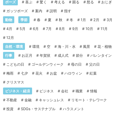
ポーズ
#
喜ぶ
#
驚く
#
考える
#
困る
#
怒る
#
おじぎ
#
ガッツポーズ
#
案内
#
説明
#
指す
動物
季節
#
春
#
夏
#
秋
#
冬
#
1月
#
2月
#
3月
#
4月
#
5月
#
6月
#
7月
#
8月
#
9月
#
10月
#
11月
#
12月
自然・環境
#
環境
#
空
#
海・川・水
#
風景
#
花・植物
行事
#
お正月
#
年賀状
#
成人式
#
節分
#
バレンタイン
#
こどもの日
#
ゴールデンウィーク
#
母の日
#
父の日
#
梅雨
#
七夕
#
花火
#
お盆
#
ハロウィン
#
紅葉
#
クリスマス
ビジネス・経済
#
ビジネス
#
会社
#
職業
#
情報
#
不動産
#
金融
#
キャッシュレス
#
リモート・テレワーク
#
投資
#
SDGs・サステナブル
#
ハラスメント