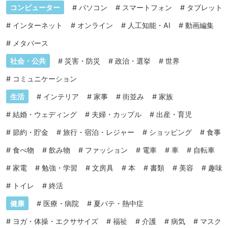
コンピューター
#
パソコン
#
スマートフォン
#
タブレット
#
インターネット
#
オンライン
#
人工知能・AI
#
動画編集
#
メタバース
社会・公共
#
災害・防災
#
政治・選挙
#
世界
#
コミュニケーション
生活
#
インテリア
#
家事
#
街並み
#
家族
#
結婚・ウェディング
#
夫婦・カップル
#
出産・育児
#
節約・貯金
#
旅行・宿泊・レジャー
#
ショッピング
#
食事
#
食べ物
#
飲み物
#
ファッション
#
電車
#
車
#
自転車
#
家電
#
勉強・学習
#
文房具
#
本
#
書類
#
美容
#
趣味
#
トイレ
#
終活
健康
#
医療・病院
#
夏バテ・熱中症
#
ヨガ・体操・エクササイズ
#
福祉
#
介護
#
病気
#
マスク