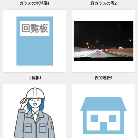
ガラスの地球儀1
窓ガラスの雫2
回覧板1
夜間運転1