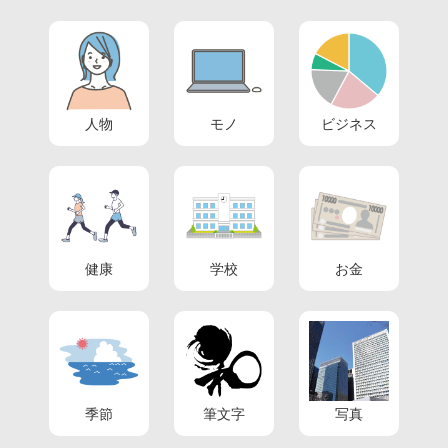
人物
モノ
ビジネス
健康
学校
お金
季節
筆文字
写真