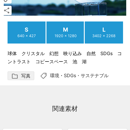
Copy
Link
共
有
S
M
L
640 × 427
1920 × 1280
3402 × 2268
球体 クリスタル 幻想 映り込み 自然 SDGs コ
ントラスト コピースペース 池 湖
shoppingmode
folder
環境
・
SDGs・サステナブル
写真
関連素材