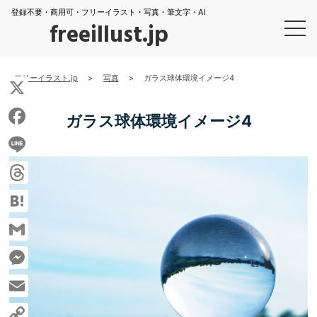
登録不要・商用可・フリーイラスト・写真・筆文字・AI
freeillust.jp
フリーイラスト.jp
>
写真
>
ガラス球体環境イメージ4
X
ガラス球体環境イメージ4
Facebook
Line
Threads
Hatena
Gmail
Messenger
Email