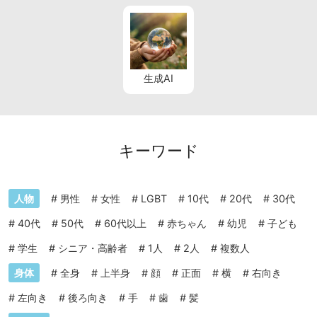
生成AI
キーワード
人物
#
男性
#
女性
#
LGBT
#
10代
#
20代
#
30代
#
40代
#
50代
#
60代以上
#
赤ちゃん
#
幼児
#
子ども
#
学生
#
シニア・高齢者
#
1人
#
2人
#
複数人
身体
#
全身
#
上半身
#
顔
#
正面
#
横
#
右向き
#
左向き
#
後ろ向き
#
手
#
歯
#
髪