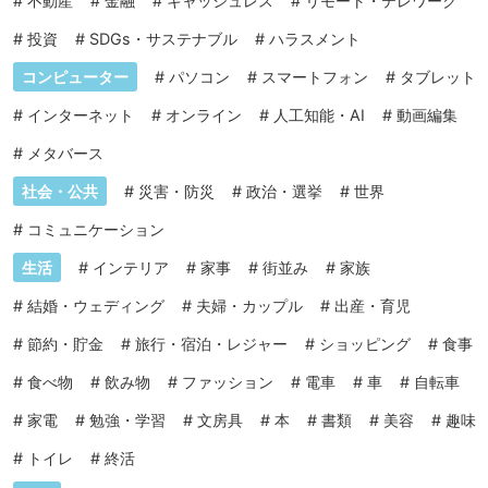
#
不動産
#
金融
#
キャッシュレス
#
リモート・テレワーク
#
投資
#
SDGs・サステナブル
#
ハラスメント
コンピューター
#
パソコン
#
スマートフォン
#
タブレット
#
インターネット
#
オンライン
#
人工知能・AI
#
動画編集
#
メタバース
社会・公共
#
災害・防災
#
政治・選挙
#
世界
#
コミュニケーション
生活
#
インテリア
#
家事
#
街並み
#
家族
#
結婚・ウェディング
#
夫婦・カップル
#
出産・育児
#
節約・貯金
#
旅行・宿泊・レジャー
#
ショッピング
#
食事
#
食べ物
#
飲み物
#
ファッション
#
電車
#
車
#
自転車
#
家電
#
勉強・学習
#
文房具
#
本
#
書類
#
美容
#
趣味
#
トイレ
#
終活