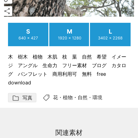
Copy
Link
共
有
S
M
L
640 × 427
1920 × 1280
3402 × 2268
木 樹木 植物 木肌 枝 葉 自然 希望 イメー
ジ アングル 生命力 フリー素材 ブログ カタロ
グ パンフレット 商用利用可 無料 free
download
shoppingmode
folder
花・植物
・
自然・環境
写真
関連素材