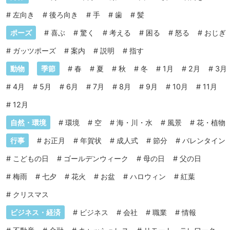
#
左向き
#
後ろ向き
#
手
#
歯
#
髪
ポーズ
#
喜ぶ
#
驚く
#
考える
#
困る
#
怒る
#
おじぎ
#
ガッツポーズ
#
案内
#
説明
#
指す
動物
季節
#
春
#
夏
#
秋
#
冬
#
1月
#
2月
#
3月
#
4月
#
5月
#
6月
#
7月
#
8月
#
9月
#
10月
#
11月
#
12月
自然・環境
#
環境
#
空
#
海・川・水
#
風景
#
花・植物
行事
#
お正月
#
年賀状
#
成人式
#
節分
#
バレンタイン
#
こどもの日
#
ゴールデンウィーク
#
母の日
#
父の日
#
梅雨
#
七夕
#
花火
#
お盆
#
ハロウィン
#
紅葉
#
クリスマス
ビジネス・経済
#
ビジネス
#
会社
#
職業
#
情報