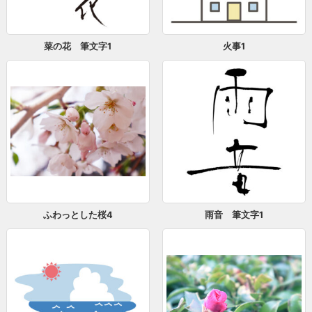
菜の花 筆文字1
火事1
ふわっとした桜4
雨音 筆文字1