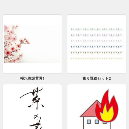
桜水彩調背景1
飾り罫線セット2