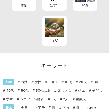
季節
筆文字
写真
生成AI
キーワード
人物
#
男性
#
女性
#
LGBT
#
10代
#
20代
#
30代
#
40代
#
50代
#
60代以上
#
赤ちゃん
#
幼児
#
子ども
#
学生
#
シニア・高齢者
#
1人
#
2人
#
複数人
身体
#
全身
#
上半身
#
顔
#
正面
#
横
#
右向き