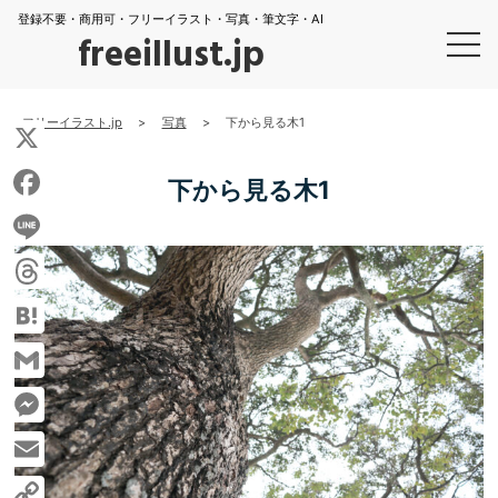
登録不要・商用可・フリーイラスト・写真・筆文字・AI
freeillust.jp
フリーイラスト.jp
>
写真
>
下から見る木1
X
下から見る木1
Facebook
Line
Threads
Hatena
Gmail
Messenger
Email