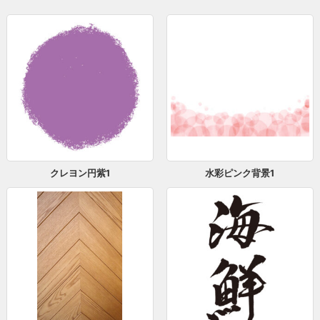
クレヨン円紫1
水彩ピンク背景1