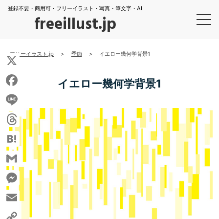
登録不要・商用可・フリーイラスト・写真・筆文字・AI
freeillust.jp
フリーイラスト.jp
>
季節
>
イエロー幾何学背景1
X
イエロー幾何学背景1
Facebook
Line
Threads
Hatena
Gmail
Messenger
Email