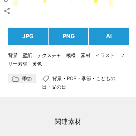
Copy
Link
共
有
JPG
PNG
AI
背景 壁紙 テクスチャ 模様 素材 イラスト フ
リー素材 黄色
shoppingmode
folder
背景
・
POP
・
季節
・
こどもの
季節
日
・
父の日
関連素材