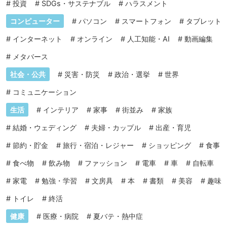
#
投資
#
SDGs・サステナブル
#
ハラスメント
コンピューター
#
パソコン
#
スマートフォン
#
タブレット
#
インターネット
#
オンライン
#
人工知能・AI
#
動画編集
#
メタバース
社会・公共
#
災害・防災
#
政治・選挙
#
世界
#
コミュニケーション
生活
#
インテリア
#
家事
#
街並み
#
家族
#
結婚・ウェディング
#
夫婦・カップル
#
出産・育児
#
節約・貯金
#
旅行・宿泊・レジャー
#
ショッピング
#
食事
#
食べ物
#
飲み物
#
ファッション
#
電車
#
車
#
自転車
#
家電
#
勉強・学習
#
文房具
#
本
#
書類
#
美容
#
趣味
#
トイレ
#
終活
健康
#
医療・病院
#
夏バテ・熱中症