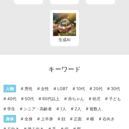
生成AI
キーワード
人物
#
男性
#
女性
#
LGBT
#
10代
#
20代
#
30代
#
40代
#
50代
#
60代以上
#
赤ちゃん
#
幼児
#
子ども
#
学生
#
シニア・高齢者
#
1人
#
2人
#
複数人
身体
#
全身
#
上半身
#
顔
#
正面
#
横
#
右向き
#
左向き
#
後ろ向き
#
手
#
歯
#
髪