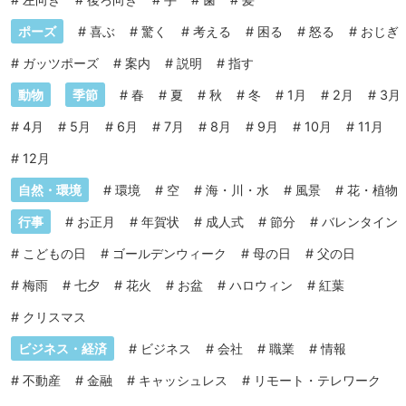
ポーズ
#
喜ぶ
#
驚く
#
考える
#
困る
#
怒る
#
おじぎ
#
ガッツポーズ
#
案内
#
説明
#
指す
動物
季節
#
春
#
夏
#
秋
#
冬
#
1月
#
2月
#
3月
#
4月
#
5月
#
6月
#
7月
#
8月
#
9月
#
10月
#
11月
#
12月
自然・環境
#
環境
#
空
#
海・川・水
#
風景
#
花・植物
行事
#
お正月
#
年賀状
#
成人式
#
節分
#
バレンタイン
#
こどもの日
#
ゴールデンウィーク
#
母の日
#
父の日
#
梅雨
#
七夕
#
花火
#
お盆
#
ハロウィン
#
紅葉
#
クリスマス
ビジネス・経済
#
ビジネス
#
会社
#
職業
#
情報
#
不動産
#
金融
#
キャッシュレス
#
リモート・テレワーク