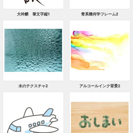
大吟醸 筆文字縦1
青系幾何学フレーム2
水のテクスチャ2
アルコールインク背景2