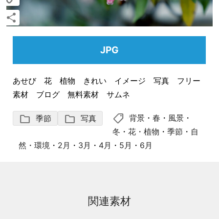
Copy
Link
共
有
JPG
あせび 花 植物 きれい イメージ 写真 フリー
素材 ブログ 無料素材 サムネ
shoppingmode
folder
folder
背景
・
春
・
風景
・
季節
写真
冬
・
花・植物
・
季節
・
自
然・環境
・
2月
・
3月
・
4月
・
5月
・
6月
関連素材