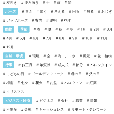
#
左向き
#
後ろ向き
#
手
#
歯
#
髪
ポーズ
#
喜ぶ
#
驚く
#
考える
#
困る
#
怒る
#
おじぎ
#
ガッツポーズ
#
案内
#
説明
#
指す
動物
季節
#
春
#
夏
#
秋
#
冬
#
1月
#
2月
#
3月
#
4月
#
5月
#
6月
#
7月
#
8月
#
9月
#
10月
#
11月
#
12月
自然・環境
#
環境
#
空
#
海・川・水
#
風景
#
花・植物
行事
#
お正月
#
年賀状
#
成人式
#
節分
#
バレンタイン
#
こどもの日
#
ゴールデンウィーク
#
母の日
#
父の日
#
梅雨
#
七夕
#
花火
#
お盆
#
ハロウィン
#
紅葉
#
クリスマス
ビジネス・経済
#
ビジネス
#
会社
#
職業
#
情報
#
不動産
#
金融
#
キャッシュレス
#
リモート・テレワーク