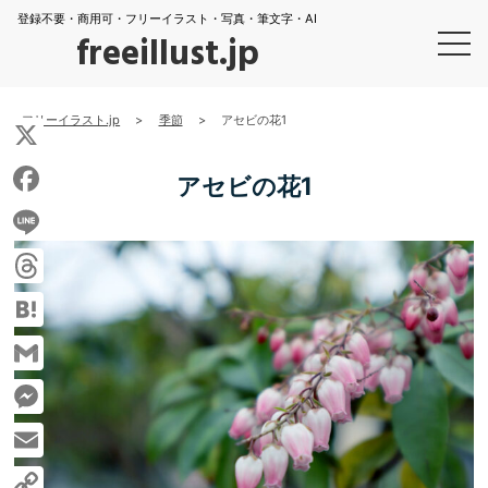
登録不要・商用可・フリーイラスト・写真・筆文字・AI
freeillust.jp
フリーイラスト.jp
>
季節
>
アセビの花1
X
アセビの花1
Facebook
Line
Threads
Hatena
Gmail
Messenger
Email