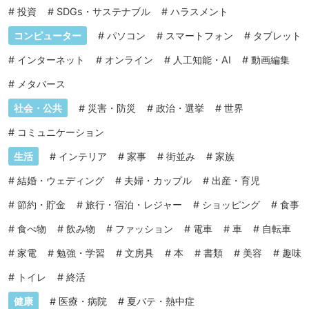
#
投資
#
SDGs・サステナブル
#
ハラスメント
コンピューター
#
パソコン
#
スマートフォン
#
タブレット
#
インターネット
#
オンライン
#
人工知能・AI
#
動画編集
#
メタバース
社会・公共
#
災害・防災
#
政治・選挙
#
世界
#
コミュニケーション
生活
#
インテリア
#
家事
#
街並み
#
家族
#
結婚・ウェディング
#
夫婦・カップル
#
出産・育児
#
節約・貯金
#
旅行・宿泊・レジャー
#
ショッピング
#
食事
#
食べ物
#
飲み物
#
ファッション
#
電車
#
車
#
自転車
#
家電
#
勉強・学習
#
文房具
#
本
#
書類
#
美容
#
趣味
#
トイレ
#
終活
健康
#
医療・病院
#
夏バテ・熱中症