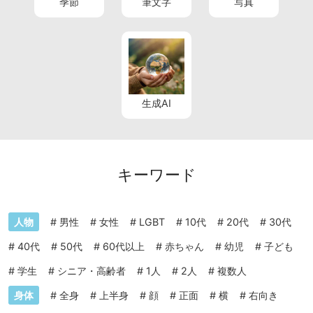
季節
筆文字
写真
生成AI
キーワード
人物
#
男性
#
女性
#
LGBT
#
10代
#
20代
#
30代
#
40代
#
50代
#
60代以上
#
赤ちゃん
#
幼児
#
子ども
#
学生
#
シニア・高齢者
#
1人
#
2人
#
複数人
身体
#
全身
#
上半身
#
顔
#
正面
#
横
#
右向き