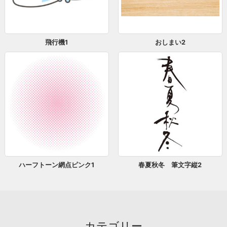
飛行機1
おしまい2
ハーフトーン網点ピンク1
春夏秋冬 筆文字縦2
カテゴリー