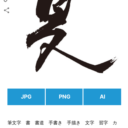
Copy
Link
共
有
JPG
PNG
AI
筆文字 書 書道 手書き 手描き 文字 習字 カ