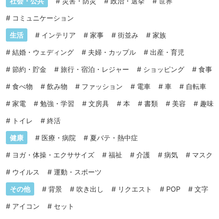
社会・公共
#
災害・防災
#
政治・選挙
#
世界
#
コミュニケーション
生活
#
インテリア
#
家事
#
街並み
#
家族
#
結婚・ウェディング
#
夫婦・カップル
#
出産・育児
#
節約・貯金
#
旅行・宿泊・レジャー
#
ショッピング
#
食事
#
食べ物
#
飲み物
#
ファッション
#
電車
#
車
#
自転車
#
家電
#
勉強・学習
#
文房具
#
本
#
書類
#
美容
#
趣味
#
トイレ
#
終活
健康
#
医療・病院
#
夏バテ・熱中症
#
ヨガ・体操・エクササイズ
#
福祉
#
介護
#
病気
#
マスク
#
ウイルス
#
運動・スポーツ
その他
#
背景
#
吹き出し
#
リクエスト
#
POP
#
文字
#
アイコン
#
セット