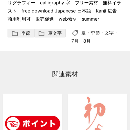
リグラフィー calligraphy 字 フリー素材 無料イラ
スト free download Japanese 日本語 Kanji 広告
商用利用可 販売促進 web素材 summer
shoppingmode
folder
folder
夏
・
季節
・
文字
・
季節
筆文字
7月
・
8月
関連素材