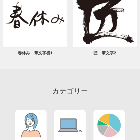
春休み 筆文字横1
匠 筆文字2
カテゴリー