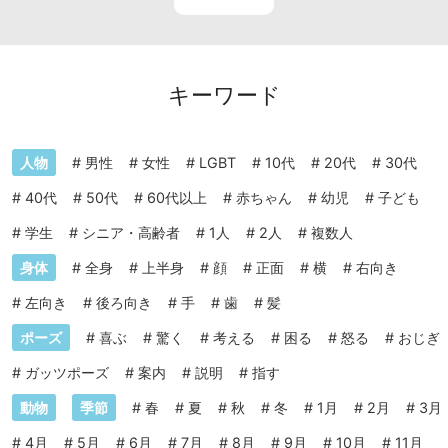
キーワード
人物
#
男性
#
女性
#
LGBT
#
10代
#
20代
#
30代
#
40代
#
50代
#
60代以上
#
赤ちゃん
#
幼児
#
子ども
#
学生
#
シニア・高齢者
#
1人
#
2人
#
複数人
身体
#
全身
#
上半身
#
顔
#
正面
#
横
#
右向き
#
左向き
#
後ろ向き
#
手
#
歯
#
髪
ポーズ
#
喜ぶ
#
驚く
#
考える
#
困る
#
怒る
#
おじぎ
#
ガッツポーズ
#
案内
#
説明
#
指す
動物
季節
#
春
#
夏
#
秋
#
冬
#
1月
#
2月
#
3月
#
4月
#
5月
#
6月
#
7月
#
8月
#
9月
#
10月
#
11月