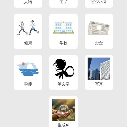
人物
モノ
ビジネス
健康
学校
お金
季節
筆文字
写真
生成AI