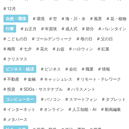
#
12月
自然・環境
#
環境
#
空
#
海・川・水
#
風景
#
花・植物
行事
#
お正月
#
年賀状
#
成人式
#
節分
#
バレンタイン
#
こどもの日
#
ゴールデンウィーク
#
母の日
#
父の日
#
梅雨
#
七夕
#
花火
#
お盆
#
ハロウィン
#
紅葉
#
クリスマス
ビジネス・経済
#
ビジネス
#
会社
#
職業
#
情報
#
不動産
#
金融
#
キャッシュレス
#
リモート・テレワーク
#
投資
#
SDGs・サステナブル
#
ハラスメント
コンピューター
#
パソコン
#
スマートフォン
#
タブレット
#
インターネット
#
オンライン
#
人工知能・AI
#
動画編集
#
メタバース