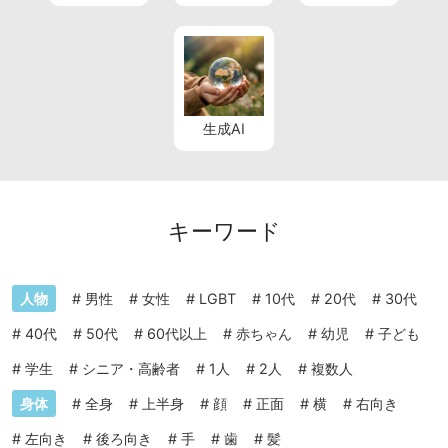
生成AI
キーワード
人物
#
男性
#
女性
#
LGBT
#
10代
#
20代
#
30代
#
40代
#
50代
#
60代以上
#
赤ちゃん
#
幼児
#
子ども
#
学生
#
シニア・高齢者
#
1人
#
2人
#
複数人
身体
#
全身
#
上半身
#
顔
#
正面
#
横
#
右向き
#
左向き
#
後ろ向き
#
手
#
歯
#
髪