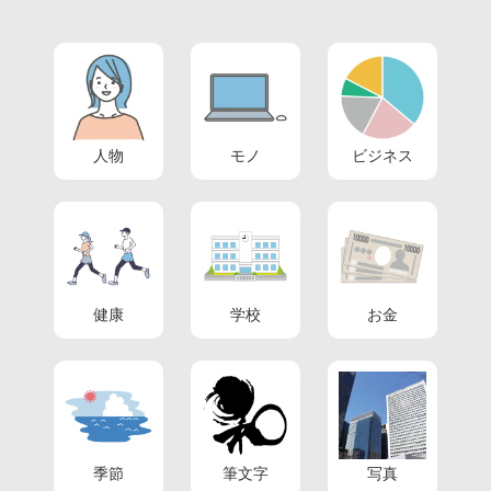
人物
モノ
ビジネス
健康
学校
お金
季節
筆文字
写真