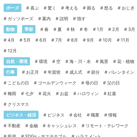
ポーズ
#
喜ぶ
#
驚く
#
考える
#
困る
#
怒る
#
おじぎ
#
ガッツポーズ
#
案内
#
説明
#
指す
動物
季節
#
春
#
夏
#
秋
#
冬
#
1月
#
2月
#
3月
#
4月
#
5月
#
6月
#
7月
#
8月
#
9月
#
10月
#
11月
#
12月
自然・環境
#
環境
#
空
#
海・川・水
#
風景
#
花・植物
行事
#
お正月
#
年賀状
#
成人式
#
節分
#
バレンタイン
#
こどもの日
#
ゴールデンウィーク
#
母の日
#
父の日
#
梅雨
#
七夕
#
花火
#
お盆
#
ハロウィン
#
紅葉
#
クリスマス
ビジネス・経済
#
ビジネス
#
会社
#
職業
#
情報
#
不動産
#
金融
#
キャッシュレス
#
リモート・テレワーク
#
投資
#
SDGs・サステナブル
#
ハラスメント