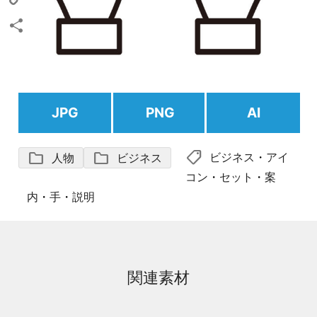
Copy
Link
共
有
JPG
PNG
AI
shoppingmode
folder
folder
ビジネス
・
アイ
人物
ビジネス
コン
・
セット
・
案
内
・
手
・
説明
関連素材