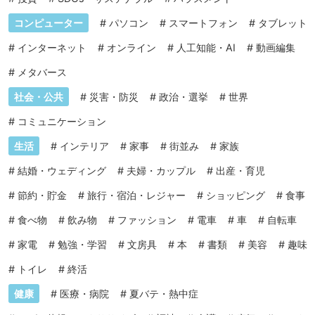
コンピューター
#
パソコン
#
スマートフォン
#
タブレット
#
インターネット
#
オンライン
#
人工知能・AI
#
動画編集
#
メタバース
社会・公共
#
災害・防災
#
政治・選挙
#
世界
#
コミュニケーション
生活
#
インテリア
#
家事
#
街並み
#
家族
#
結婚・ウェディング
#
夫婦・カップル
#
出産・育児
#
節約・貯金
#
旅行・宿泊・レジャー
#
ショッピング
#
食事
#
食べ物
#
飲み物
#
ファッション
#
電車
#
車
#
自転車
#
家電
#
勉強・学習
#
文房具
#
本
#
書類
#
美容
#
趣味
#
トイレ
#
終活
健康
#
医療・病院
#
夏バテ・熱中症